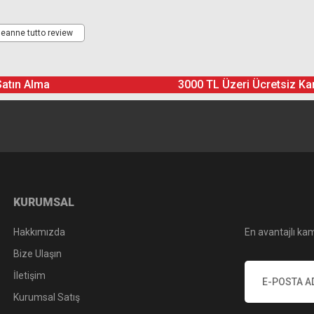
Ürün hakkında henüz soru sorulmamış.
Bu ürüne yorum yapın! Puan Kazanın
 deanne tutto review
Yorum Yaz
Soru Sor
Satın Alma
3000 TL Üzeri Ücretsiz Ka
KURUMSAL
Hakkımızda
En avantajlı kam
Bize Ulaşın
İletişim
Kurumsal Satış