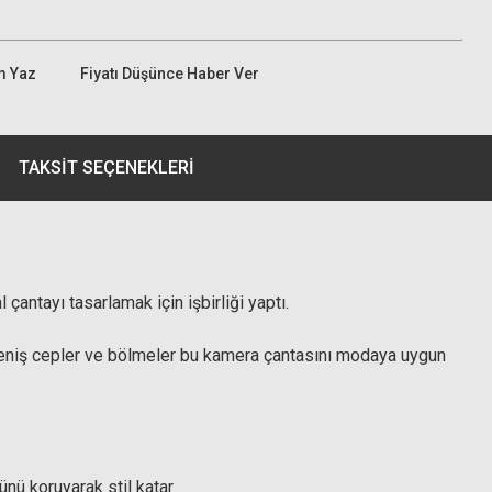
m Yaz
Fiyatı Düşünce Haber Ver
TAKSIT SEÇENEKLERI
çantayı tasarlamak için işbirliği yaptı.
 Geniş cepler ve bölmeler bu kamera çantasını modaya uygun
nü koruyarak stil katar