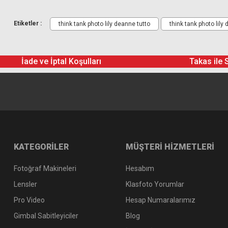
Etiketler :
think tank photo lily deanne tutto
think tank photo lily
İade ve İptal Koşulları
Takas ile 
KATEGORİLER
MÜŞTERİ HİZMETLERİ
Fotoğraf Makineleri
Hesabım
Lensler
Klasfoto Yorumlar
Pro Video
Hesap Numaralarımız
Gimbal Sabitleyiciler
Blog