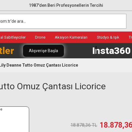
1987'den Beri Profesyonellerin Tercihi
l Sabitleyiciler
Drone
Aksiyon Kameraları
Stüdyo & Işık
T
tler
Insta36
Alışverişe Başla
Lily Deanne Tutto Omuz Çantası Licorice
utto Omuz Çantası Licorice
18.878,3
18.878,36 TL