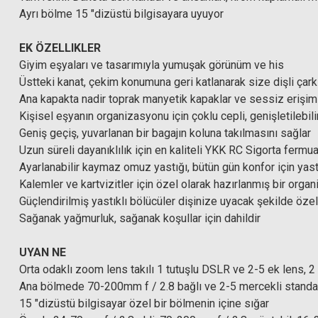
Ayrı bölme 15 "dizüstü bilgisayara uyuyor
EK ÖZELLIKLER
Giyim eşyaları ve tasarımıyla yumuşak görünüm ve his
Üstteki kanat, çekim konumuna geri katlanarak size dişli çark
Ana kapakta nadir toprak manyetik kapaklar ve sessiz erişim 
Kişisel eşyanın organizasyonu için çoklu cepli, genişletilebil
Geniş geçiş, yuvarlanan bir bagajın koluna takılmasını sağlar
Uzun süreli dayanıklılık için en kaliteli YKK RC Sigorta fermua
Ayarlanabilir kaymaz omuz yastığı, bütün gün konfor için yast
Kalemler ve kartvizitler için özel olarak hazırlanmış bir organ
Güçlendirilmiş yastıklı bölücüler dişinize uyacak şekilde özelle
Sağanak yağmurluk, sağanak koşullar için dahildir
UYAN NE
Orta odaklı zoom lens takılı 1 tutuşlu DSLR ve 2-5 ek lens, 
Ana bölmede 70-200mm f / 2.8 bağlı ve 2-5 mercekli standa
15 "dizüstü bilgisayar özel bir bölmenin içine sığar