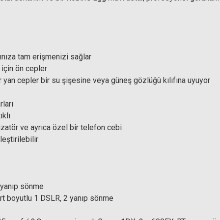
ınıza tam erişmenizi sağlar
için ön cepler
ir yan cepler bir su şişesine veya güneş gözlüğü kılıfına uyuyor
rları
ıklı
izatör ve ayrıca özel bir telefon cebi
ştirilebilir
2 yanıp sönme
rt boyutlu 1 DSLR, 2 yanıp sönme