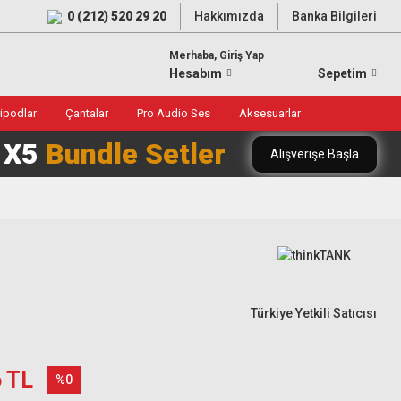
0 (212) 520 29 20
Hakkımızda
Banka Bilgileri
Merhaba, Giriş Yap
Hesabım
Sepetim
ripodlar
Çantalar
Pro Audio Ses
Aksesuarlar
0 X5
Bundle Setler
Alışverişe Başla
Türkiye Yetkili Satıcısı
6 TL
%0