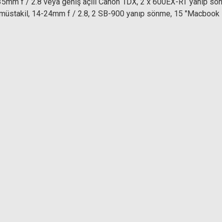
-35mm f / 2.8 veya geniş açılı Canon 1DX, 2 x 600EX-RT yanıp sö
8 müstakil, 14-24mm f / 2.8, 2 SB-900 yanıp sönme, 15 "Macbook