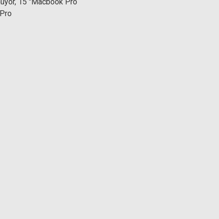
nüyor, 15 "Macbook Pro
 Pro