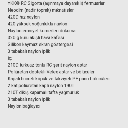
YKK® RC Sigorta (aşınmaya dayanıklı) fermuarlar
Neodim (nadir toprak) mıknatıslar
420D hız naylon
420 yüksek yoğunluklu naylon
Naylon emniyet kemerleri dokuma
320 g kuru akışlı hava kafesi
Silikon kaymaz ekran göstergesi
3 tabakalı naylon iplik
İç:
210D turkuaz tonlu RC şerit naylon astar
Poliüretan destekli Velex astar ve bölücüler
Kapalı hücreli köpük ve takviyeli PE pano bölücüleri
2 kat poliüretan kaplı naylon 190T
210T dikiş kapamalı tafta yağmurluk
3 tabakalı naylon iplik
Naylon bağlayıcı