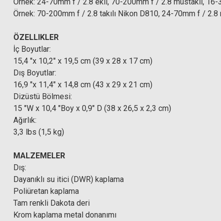
Örnek: 24-70mm f / 2.8 ekli, 70-200mm f / 2.8 müstakil, 16
Örnek: 70-200mm f / 2.8 takılı Nikon D810, 24-70mm f / 2.
ÖZELLIKLER
İç Boyutlar:
15,4 "x 10,2" x 19,5 cm (39 x 28 x 17 cm)
Dış Boyutlar:
16,9 "x 11,4" x 14,8 cm (43 x 29 x 21 cm)
Dizüstü Bölmesi:
15 "W x 10,4 "Boy x 0,9" D (38 x 26,5 x 2,3 cm)
Ağırlık:
3,3 lbs (1,5 kg)
MALZEMELER
Dış:
Dayanıklı su itici (DWR) kaplama
Poliüretan kaplama
Tam renkli Dakota deri
Krom kaplama metal donanımı