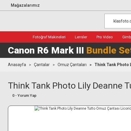
Mağazalarımız
Fotoğraf Makineleri
Lensler
Pro Video
Gimba
Canon R6 Mark III
Bundle Se
Anasayfa
Çantalar
Omuz Çantaları
Think Tank Photo 
Think Tank Photo Lily Deanne T
0 - Yorum Yap