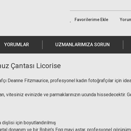
Yoru
YORUMLAR
UZMANLARIMIZA SORUN
uz Çantası Licorise
fçı Deanne Fitzmaurice, profesyonel kadın fotoğrafçılar için ideal 
dan, vitesiniz evinizde ve parmaklarınızın ucunda hissedecektir.
dişlisi için boyutlandırılmış
etal donanım ve bir Robin's Egg mavi astar, profesyonel görünümü