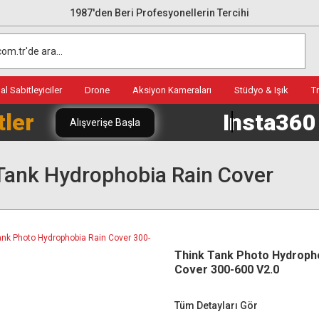
1987'den Beri Profesyonellerin Tercihi
l Sabitleyiciler
Drone
Aksiyon Kameraları
Stüdyo & Işık
T
tler
Insta36
Alışverişe Başla
Tank Hydrophobia Rain Cover
Think Tank Photo Hydroph
Cover 300-600 V2.0
Tüm Detayları Gör