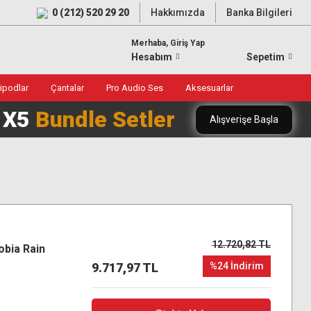
0 (212) 520 29 20
Hakkımızda
Banka Bilgileri
Merhaba, Giriş Yap
Hesabım
Sepetim
ripodlar
Çantalar
Pro Audio Ses
Aksesuarlar
0 X5
Bundle Setler
Alışverişe Başla
12.720,82 TL
obia Rain
9.717,97 TL
%24 İndirim