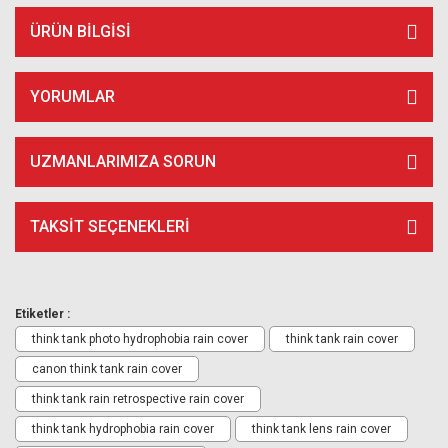
ÜRÜN BILGISI
YORUMLAR
UZMANLARIMIZA SORUN
TAKSIT SEÇENEKLERI
Etiketler :
think tank photo hydrophobia rain cover
think tank rain cover
canon think tank rain cover
think tank rain retrospective rain cover
think tank hydrophobia rain cover
think tank lens rain cover