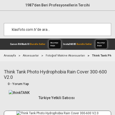
1987'den Beri Profesyonellerin Tercihi
Anasayfa
Aksesuarlar
Fotoğraf Makine Aksesuarları
Think Tank Phot
Think Tank Photo Hydrophobia Rain Cover 300-600
Alışverişe
Canon R6 Mark III
Bundle Setler
Inst
Başla
V2.0
0 - Yorum Yap
Türkiye Yetkili Satıcısı