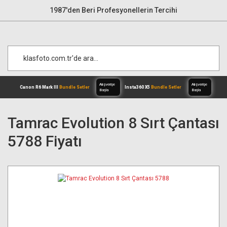
1987'den Beri Profesyonellerin Tercihi
Tamrac Evolution 8 Sırt Çantası
5788 Fiyatı
Alışverişe
Canon R6 Mark III
Bundle Setler
Inst
Başla