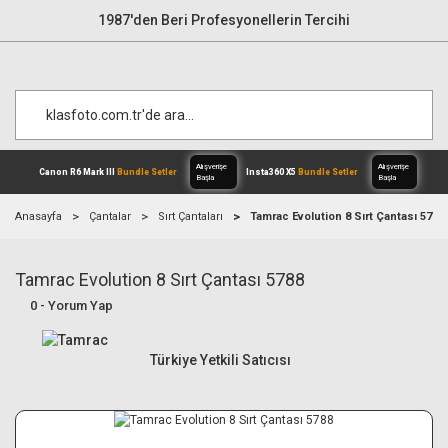
1987'den Beri Profesyonellerin Tercihi
Anasayfa
Çantalar
Sırt Çantaları
Tamrac Evolution 8 Sırt Çantası 5788
Tamrac Evolution 8 Sırt Çantası 5788
Alışverişe
Canon R6 Mark III
Bundle Setler
Inst
Başla
0 - Yorum Yap
Türkiye Yetkili Satıcısı