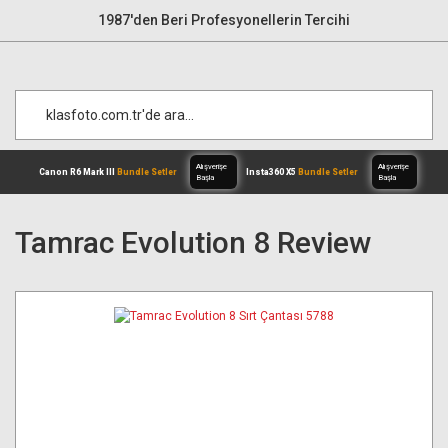
1987'den Beri Profesyonellerin Tercihi
Tamrac Evolution 8 Review
Alışverişe
Canon R6 Mark III
Bundle Setler
Inst
Başla