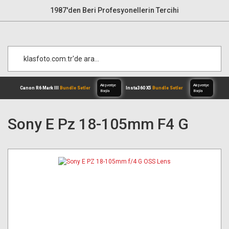
1987'den Beri Profesyonellerin Tercihi
Sony E Pz 18-105mm F4 G
Alışverişe
Canon R6 Mark III
Bundle Setler
Inst
Başla