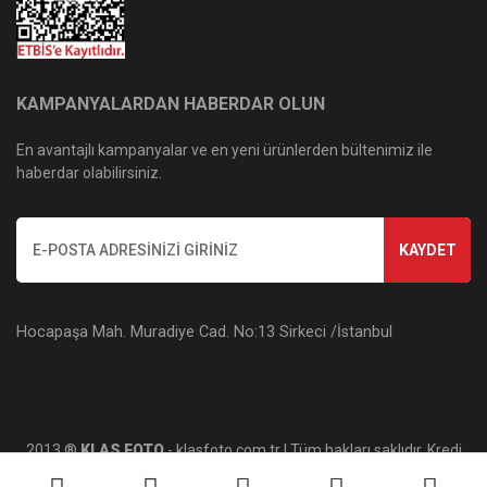
KAMPANYALARDAN HABERDAR OLUN
En avantajlı kampanyalar ve en yeni ürünlerden bültenimiz ile
haberdar olabilirsiniz.
KAYDET
Hocapaşa Mah. Muradiye Cad. No:13 Sirkeci /İstanbul
2013 ®
KLAS FOTO
- klasfoto.com.tr | Tüm hakları saklıdır. Kredi
kartı bilgileriniz 256bit SSL sertifikası ile korunmaktadır.