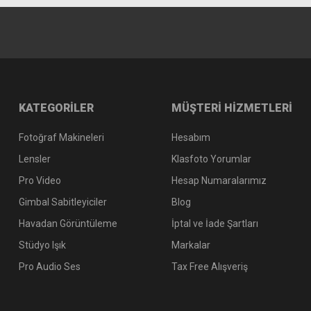
Yasin Karakoç | 05/04/2022
Yorum Yaz
KATEGORİLER
MÜŞTERİ HİZMETLERİ
Fotoğraf Makineleri
Hesabım
Lensler
Klasfoto Yorumlar
Pro Video
Hesap Numaralarımız
Gimbal Sabitleyiciler
Blog
Havadan Görüntüleme
İptal ve İade Şartları
Stüdyo Işık
Markalar
Pro Audio Ses
Tax Free Alışveriş