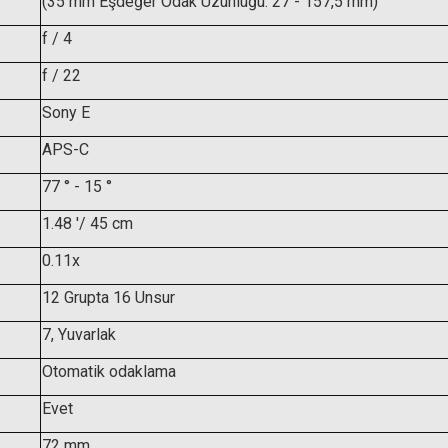
(35 mm Eşdeğer Odak Uzunluğu: 27 - 157,5 mm)
f / 4
f / 22
Sony E
Hoya 72mm Pro ND 1000 F
APS-C
m Dijital Filtre Seti 2 (ND-UV-Polarize)
77 ° - 15 °
7.850,00 
1.48 '/ 45 cm
0.11x
7.991,45 TL
12 Grupta 16 Unsur
7, Yuvarlak
Otomatik odaklama
Evet
72 mm