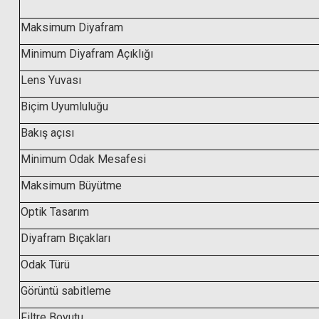
Maksimum Diyafram
Minimum Diyafram Açıklığı
Lens Yuvası
Biçim Uyumluluğu
Hoya 72m
Bakış açısı
Hoya 72mm Kızılötesi İnfrared Filtre (R72 - 720nm)
Minimum Odak Mesafesi
Maksimum Büyütme
7.782,99 TL
Optik Tasarım
Diyafram Bıçakları
Odak Türü
Görüntü sabitleme
Filtre Boyutu