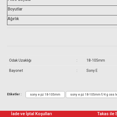
Boyutlar
Ağırlık
Odak Uzaklığı
:
18-105mm
Bayonet
:
Sony E
Gönderilecek Kutu İçinde Neler Var
Sony E PZ 18-105mm f/4 G OSS Lens
Etiketler :
sony e pz 18-105mm
sony e pz 18-105mm f/4 g oss l
Sony E PZ 18-105mm f/4 G OSS Lens
Sony ALC-SH128 Lens Hood
Sony ALC-F72S 72mm Ön Lens Kapağı
Ürün gerçekten çok güzel onu anlatmama gerek yok zaten araştırmışs
Sony ALC-R1EM Arka Lens Kapağı
İade ve İptal Koşulları
Takas ile 