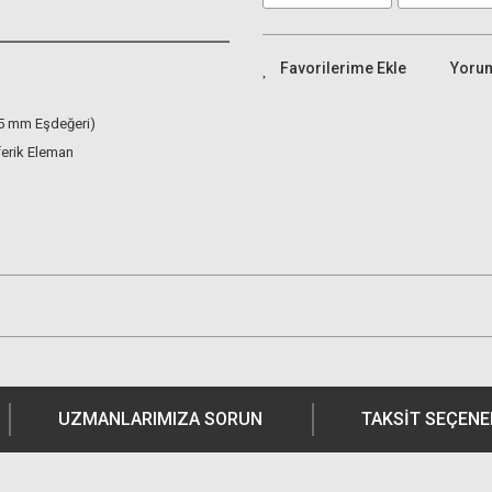
Yoru
5 mm Eşdeğeri)
ferik Eleman
UZMANLARIMIZA SORUN
TAKSIT SEÇENE