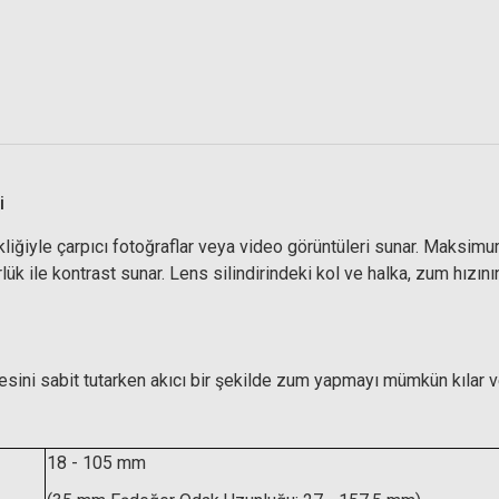
 Circular Polarize Slim Filtre
i
Hoya 72mm Pro1 Digital Circular 
3.359,01 TL
le çarpıcı fotoğraflar veya video görüntüleri sunar. Maksimum 
lük ile kontrast sunar. Lens silindirindeki kol ve halka, zum hızı
6.658,89 TL
sini sabit tutarken akıcı bir şekilde zum yapmayı mümkün kılar v
18 - 105 mm