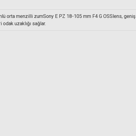
önlü orta menzilli zumSony E PZ 18-105 mm F4 G OSSlens, geniş 
i odak uzaklığı sağlar.
Hoya 72mm ND400 (9 Stop) Multi C
ating Circular Polarize Filtre
5.850,00 TL
550,00 TL