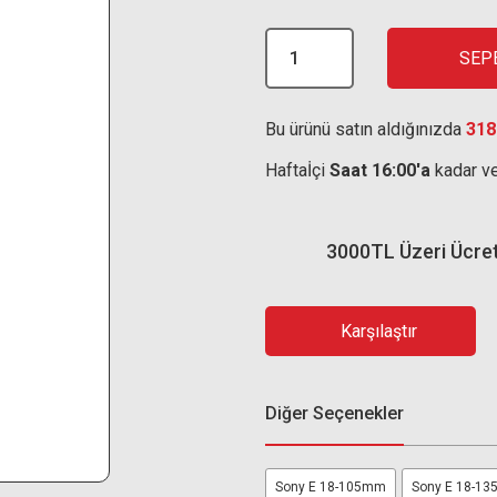
SEP
Bu ürünü satın aldığınızda
318
Haftaİçi
Saat 16:00'a
kadar ve
3000TL Üzeri Ücre
Karşılaştır
Diğer Seçenekler
Sony E 18-105mm
Sony E 18-1