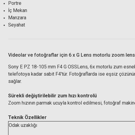
Portre
İç Mekan
Manzara
Seyahat
Hoya 72mm
Videolar ve fotoğraflar için 6 x G Lens motorlu zoom lens
Hoya 72mm HMC NDX8 (3 Stop) Multi Coated Filtre
Sony E PZ 18-105 mm F4 G OSSLens, 6x motorlu zum esnekliğiy
telefotoya kadar sabit F4'tür. Fotoğraflarda ise eşsiz çözünür
sağlar.
3.800,00 TL
Sürekli değiştirilebilir zum hızı kontrolü
Zoom hızının parmak ucuyla kontrol edilmesi, fotoğraf makine
Teknik Özellikler
Odak uzaklığı