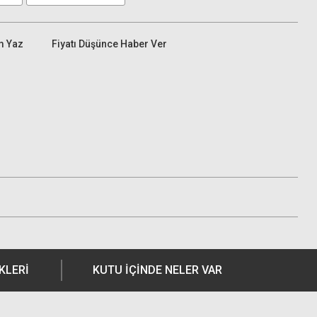
m Yaz
Fiyatı Düşünce Haber Ver
KLERI
KUTU İÇİNDE NELER VAR