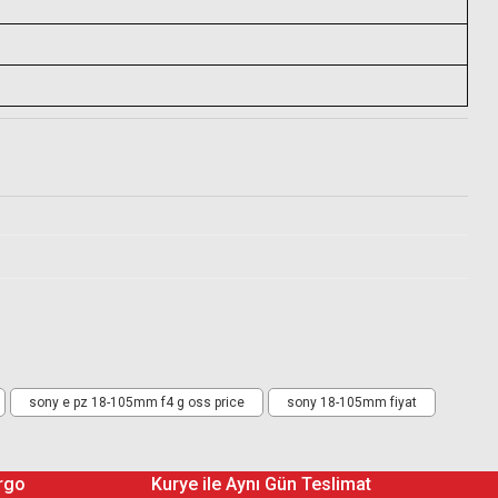
sony e pz 18-105mm f4 g oss price
sony 18-105mm fiyat
Çok teşekkür ederim.
rgo
Kurye ile Aynı Gün Teslimat