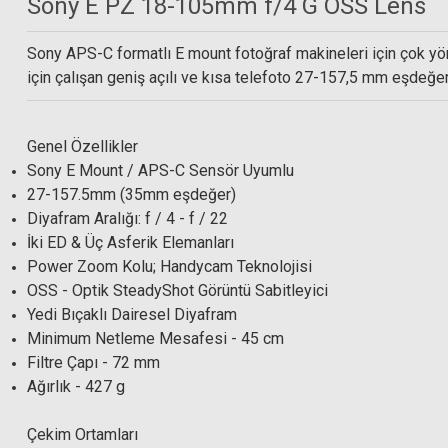
Sony E PZ 18-105mm f/4 G OSS Lens
Sony APS-C formatlı E mount fotoğraf makineleri için çok y
için çalışan geniş açılı ve kısa telefoto 27-157,5 mm eşdeğer
Hoya 72mm Multi Coated HD UV Filtre
Genel Özellikler
Sony E Mount / APS-C Sensör Uyumlu
6.500,00 TL
27-157.5mm (35mm eşdeğer)
Hoya 72mm HD Multi Co
Diyafram Aralığı: f / 4 - f / 22
İki ED & Üç Asferik Elemanları
Power Zoom Kolu; Handycam Teknolojisi
8.
OSS - Optik SteadyShot Görüntü Sabitleyici
Yedi Bıçaklı Dairesel Diyafram
Minimum Netleme Mesafesi - 45 cm
Filtre Çapı - 72 mm
Ağırlık - 427 g
Çekim Ortamları