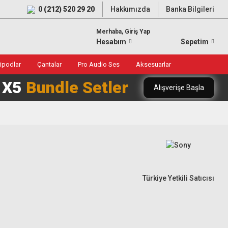
0 (212) 520 29 20
Hakkımızda
Banka Bilgileri
Merhaba, Giriş Yap
Hesabım
Sepetim
ripodlar
Çantalar
Pro Audio Ses
Aksesuarlar
0 X5
Bundle Setler
Alışverişe Başla
Türkiye Yetkili Satıcısı