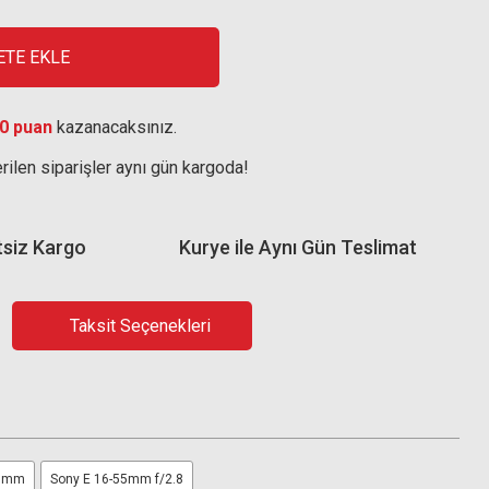
ETE EKLE
0 puan
kazanacaksınız.
rilen siparişler aynı gün kargoda!
tsiz Kargo
Kurye ile Aynı Gün Teslimat
Taksit Seçenekleri
35mm
Sony E 16-55mm f/2.8