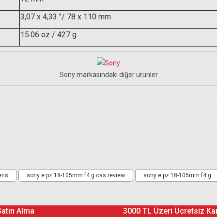
3,07 x 4,33 "/ 78 x 110 mm
15.06 oz / 427 g
Sony markasındaki diğer ürünler
Ürün hakkında henüz soru sorulmamış.
ens
sony e pz 18-105mm f4 g oss review
sony e pz 18-105mm f4 g
Soru Sor
ınızdır ama asıl daha güzel olan şey Klas Foto. Çok hızlı ve güvenilir. 
Satın Alma
3000 TL Üzeri Ücretsiz Ka