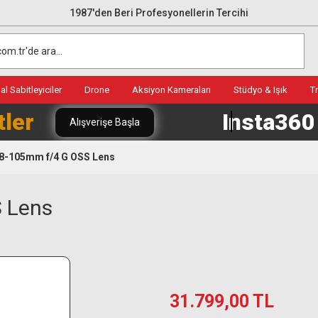
1987'den Beri Profesyonellerin Tercihi
l Sabitleyiciler
Drone
Aksiyon Kameraları
Stüdyo & Işık
T
tler
Insta36
Alışverişe Başla
18-105mm f/4 G OSS Lens
 Lens
31.799,00 TL