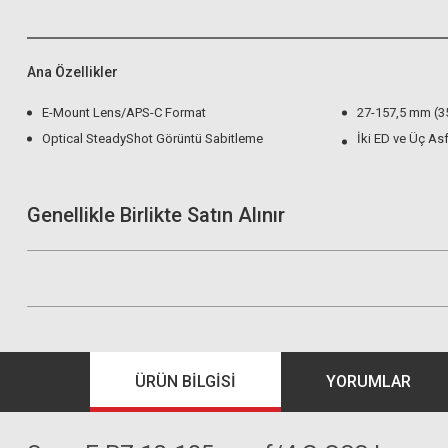
Ana Özellikler
E-Mount Lens/APS-C Format
27-157,5 mm (3
Optical SteadyShot Görüntü Sabitleme
İki ED ve Üç As
Genellikle Birlikte Satın Alınır
ÜRÜN BILGISI
YORUMLAR