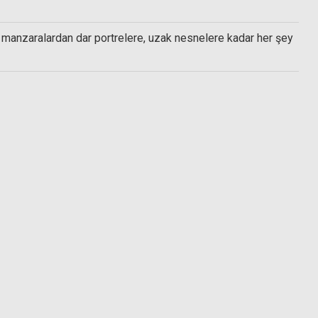
manzaralardan dar portrelere, uzak nesnelere kadar her şey
oated ND Filtre