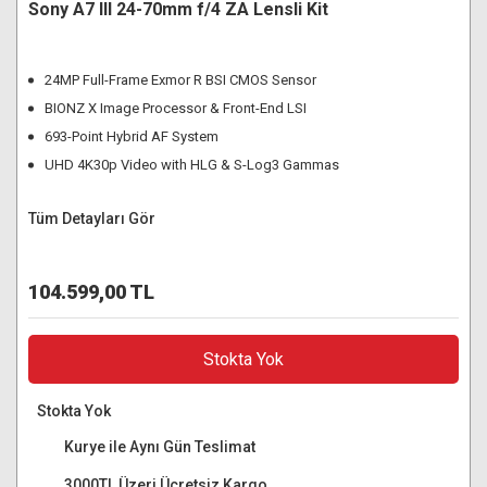
Sony A7 III 24-70mm f/4 ZA Lensli Kit
24MP Full-Frame Exmor R BSI CMOS Sensor
BIONZ X Image Processor & Front-End LSI
693-Point Hybrid AF System
UHD 4K30p Video with HLG & S-Log3 Gammas
Tüm Detayları Gör
104.599,00 TL
Stokta Yok
Stokta Yok
Kurye ile Aynı Gün Teslimat
3000TL Üzeri Ücretsiz Kargo