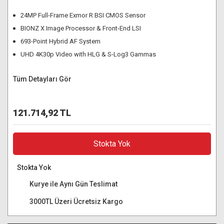
24MP Full-Frame Exmor R BSI CMOS Sensor
BIONZ X Image Processor & Front-End LSI
693-Point Hybrid AF System
UHD 4K30p Video with HLG & S-Log3 Gammas
Tüm Detayları Gör
121.714,92 TL
Stokta Yok
Stokta Yok
Kurye ile Aynı Gün Teslimat
3000TL Üzeri Ücretsiz Kargo