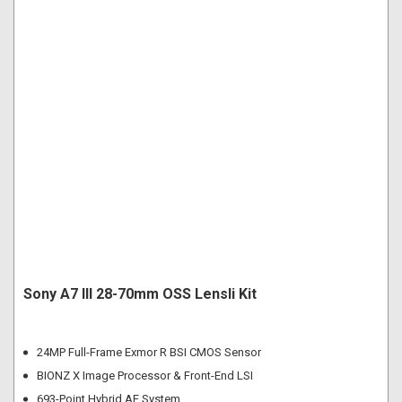
Sony A7 III 28-70mm OSS Lensli Kit
24MP Full-Frame Exmor R BSI CMOS Sensor
BIONZ X Image Processor & Front-End LSI
693-Point Hybrid AF System