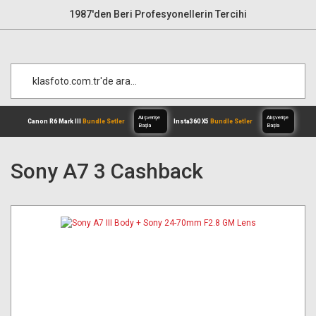
1987'den Beri Profesyonellerin Tercihi
Sony A7 3 Cashback
Alışverişe
Canon R6 Mark III
Bundle Setler
Inst
Başla