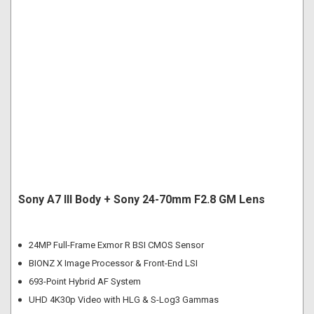
Sony A7 III Body + Sony 24-70mm F2.8 GM Lens
24MP Full-Frame Exmor R BSI CMOS Sensor
BIONZ X Image Processor & Front-End LSI
693-Point Hybrid AF System
UHD 4K30p Video with HLG & S-Log3 Gammas