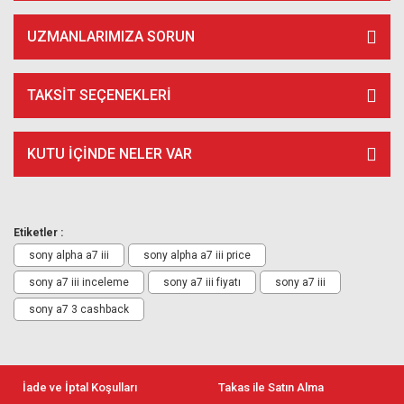
UZMANLARIMIZA SORUN
TAKSIT SEÇENEKLERI
KUTU İÇİNDE NELER VAR
Etiketler :
sony alpha a7 iii
sony alpha a7 iii price
sony a7 iii inceleme
sony a7 iii fiyatı
sony a7 iii
sony a7 3 cashback
İade ve İptal Koşulları
Takas ile Satın Alma