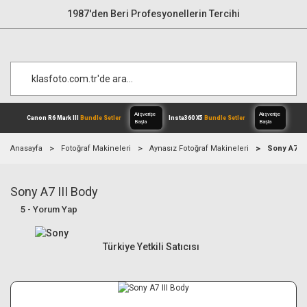
1987'den Beri Profesyonellerin Tercihi
Anasayfa
Fotoğraf Makineleri
Aynasız Fotoğraf Makineleri
Sony A7 II
Sony A7 III Body
Alışverişe
Canon R6 Mark III
Bundle Setler
Inst
Başla
5 - Yorum Yap
Türkiye Yetkili Satıcısı