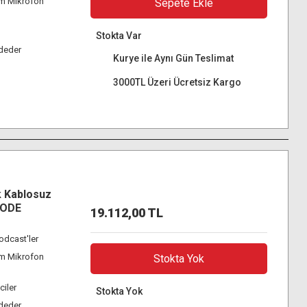
mm Mikrofon
Sepete Ekle
Stokta Var
ydeder
Kurye ile Aynı Gün Teslimat
3000TL Üzeri Ücretsiz Kargo
k Kablosuz
RODE
19.112,00 TL
Podcast'ler
mm Mikrofon
Stokta Yok
ciler
Stokta Yok
ydeder