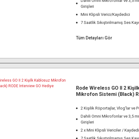
Dahili Omni Mikrofonlar ve 3,5 
Girişleri
Mini Klipsli Verici/Kaydedici
7 Saatlik Sıkıştırılmamış Ses Ka
Tüm Detayları Gör
Rode Wireless GO II 2 Kişil
Mikrofon Sistemi (Black) 
Interview GO Hediye
2 Kişilik Röportajlar, Vlog'lar ve 
Dahili Omni Mikrofonlar ve 3,5 
Girişleri
2 x Mini Klipsli Vericiler / Kaydedi
7 Saatlik Sıkıştırılmamış Ses Ka