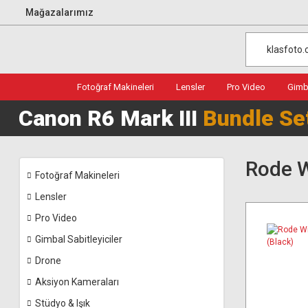
Mağazalarımız
Fotoğraf Makineleri
Lensler
Pro Video
Gimba
Canon R6 Mark III
Bundle Se
Rode W
Fotoğraf Makineleri
Lensler
Pro Video
Gimbal Sabitleyiciler
Drone
Aksiyon Kameraları
Stüdyo & Işık