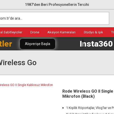
1987'den Beri Profesyonellerin Tercihi
l Sabitleyiciler
Drone
Aksiyon Kameraları
Stüdyo & Işık
T
tler
Insta36
Alışverişe Başla
ireless Go
Rode Wireless GO II Single
Mikrofon (Black)
1 Kişilik Röportajlar, Vlog'lar ve 