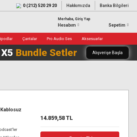
0 (212) 520 29 20
Hakkımızda
Banka Bilgileri
Merhaba, Giriş Yap
Hesabım
Sepetim
ripodlar
Çantalar
Pro Audio Ses
Aksesuarlar
0 X5
Bundle Setler
Alışverişe Başla
 Kablosuz
14.859,58 TL
Podcast'ler