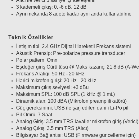
Alıcı ile verici 3 saniye içinde eşlenir
3 kademeli çıkış: 0, -6 dB, 12 dB
Aynı mekanda 8 adete kadar aynı anda kullanabilme
Teknik Özellikler
İletişim tipi: 2.4 GHz Dijital Hareketli Frekans sistemi
Akustik Prensip: Pre-polarize pressure transducer
Polar pattern: Omni
Eşdeğer giriş Gürültüsü @ Maks kazanç: 21.8 dB (A-We
Frekans Aralığı: 50 Hz - 20 kHz
Harici mikrofon girişi: 20 Hz - 20 kHz
Maksimum çıkış seviyesi: +3 dBu
Maksimum SPL: 100 dB SPL (1 kHz @ 1 mt.)
Dinamik alan: 100 dBA (Mikrofon preamplifikatörü)
Güç gereksinimi: USB ile şarj edilen dahili Li-Po pil
Pil Ömrü: 7 Saat
Analog Giriş: 3.5 mm TRS lavalier mikrofon giriş (Verici)
Analog Çıkış: 3.5 mm TRS (Alıcı)
Bilgisayar Bağlantısı: USB (Firmware güncelleme için)