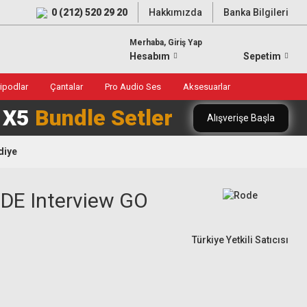
0 (212) 520 29 20
Hakkımızda
Banka Bilgileri
Merhaba, Giriş Yap
Hesabım
Sepetim
ripodlar
Çantalar
Pro Audio Ses
Aksesuarlar
0 X5
Bundle Setler
Alışverişe Başla
diye
ODE Interview GO
Türkiye Yetkili Satıcısı