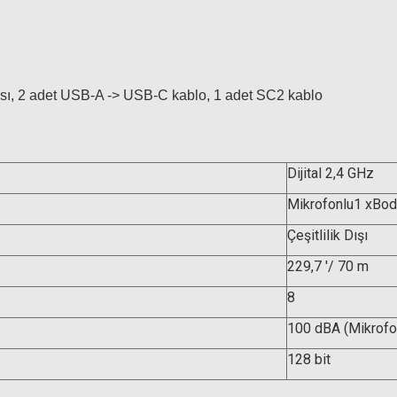
tası, 2 adet USB-A -> USB-C kablo, 1 adet SC2 kablo
Dijital 2,4 GHz
Mikrofonlu1 xBo
Çeşitlilik Dışı
229,7 '/ 70 m
8
100 dBA (Mikrofon
128 bit