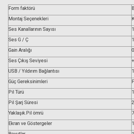
Form faktörü
B
Montaj Seçenekleri
K
Ses Kanallarının Sayısı
Ses G / Ç
1
Gain Aralığı
0
Ses Çıkış Seviyesi
USB / Yıldırım Bağlantısı
1
Güç Gereksinimleri
P
Pil Türü
1
Pil Şarj Süresi
2
Yaklaşık.Pil ömrü
7
Ekran ve Göstergeler
1
Boyutlar
1