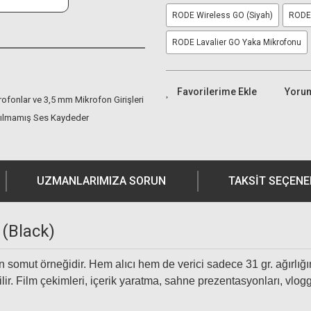
RODE Wireless GO (Siyah)
RODE 
RODE Lavalier GO Yaka Mikrofonu
Yoru
rofonlar ve 3,5 mm Mikrofon Girişleri
tırılmamış Ses Kaydeder
UZMANLARIMIZA SORUN
TAKSIT SEÇENE
 (Black)
 somut örneğidir. Hem alıcı hem de verici sadece 31 gr. ağırlığın
ilir. Film çekimleri, içerik yaratma, sahne prezentasyonları, vl