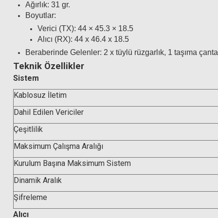
Ağırlık: 31 gr.
Boyutlar:
Verici (TX): 44 × 45.3 × 18.5
Alıcı (RX): 44 x 46.4 x 18.5
Beraberinde Gelenler: 2 x tüylü rüzgarlık, 1 taşıma çan
Teknik Özellikler
Sistem
Kablosuz İletim
Dahil Edilen Vericiler
Çeşitlilik
Maksimum Çalışma Aralığı
Kurulum Başına Maksimum Sistem
Dinamik Aralık
Şifreleme
Alıcı