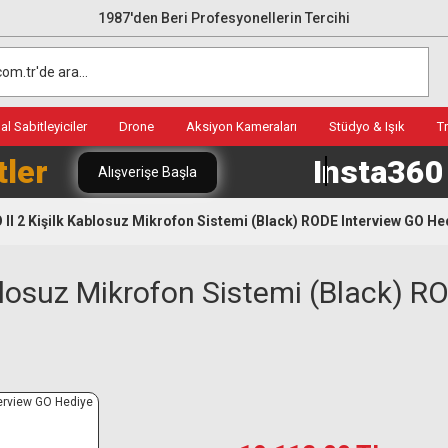
1987'den Beri Profesyonellerin Tercihi
l Sabitleyiciler
Drone
Aksiyon Kameraları
Stüdyo & Işık
T
tler
Insta36
Alışverişe Başla
II 2 Kişilk Kablosuz Mikrofon Sistemi (Black) RODE Interview GO He
blosuz Mikrofon Sistemi (Black) R