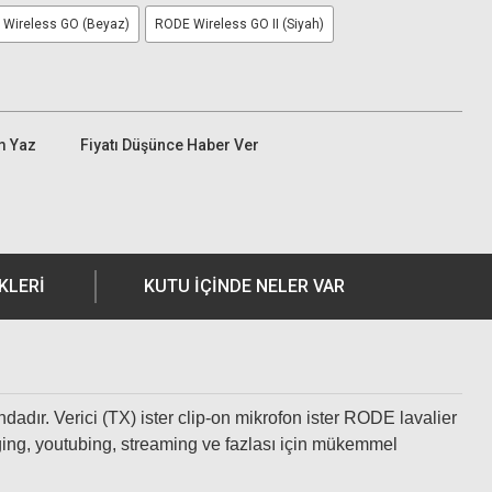
Wireless GO (Beyaz)
RODE Wireless GO II (Siyah)
m Yaz
Fiyatı Düşünce Haber Ver
KLERI
KUTU İÇİNDE NELER VAR
dadır. Verici (TX) ister clip-on mikrofon ister RODE lavalier
ogging, youtubing, streaming ve fazlası için mükemmel