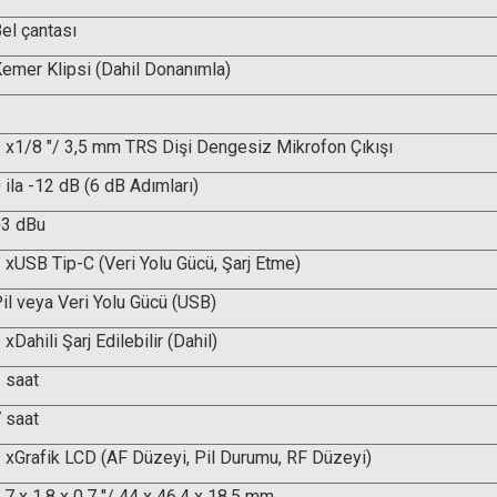
el çantası
emer Klipsi (Dahil Donanımla)
1
 x1/8 "/ 3,5 mm TRS Dişi Dengesiz Mikrofon Çıkışı
 ila -12 dB (6 dB Adımları)
+3 dBu
 xUSB Tip-C (Veri Yolu Gücü, Şarj Etme)
il veya Veri Yolu Gücü (USB)
 xDahili Şarj Edilebilir (Dahil)
 saat
 saat
 xGrafik LCD (AF Düzeyi, Pil Durumu, RF Düzeyi)
,7 x 1,8 x 0,7 "/ 44 x 46,4 x 18,5 mm