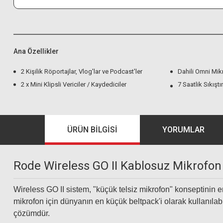
Ana Özellikler
2 Kişilik Röportajlar, Vlog'lar ve Podcast'ler
Dahili Omni Mik
2 x Mini Klipsli Vericiler / Kaydediciler
7 Saatlik Sıkış
ÜRÜN BILGISI
YORUMLAR
Rode Wireless GO II Kablosuz Mikrofon
Wireless GO II sistem, "küçük telsiz mikrofon" konseptinin en
mikrofon için dünyanın en küçük beltpack'i olarak kullanılab
çözümdür.