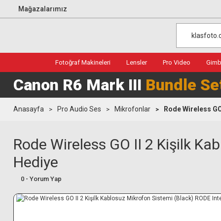
Mağazalarımız
Fotoğraf Makineleri
Lensler
Pro Video
Gimba
Canon R6 Mark III
Bundle Se
Anasayfa
Pro Audio Ses
Mikrofonlar
Rode Wireless GO 
Rode Wireless GO II 2 Kişilk Ka
Hediye
0 - Yorum Yap