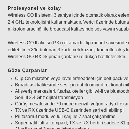
Profesyonel ve kolay
Wireless GO II sistemi 3 saniye içinde otomatik olarak eşle
2.4 GHz teknolojisini kullanmaktadır. Verici üzerinde buluna
mikrofon aracılığı ile broadcast kalitesinde ses yayını yapabil
Wireless GO II alıcısı (RX) çift amaçlı clip-mount sayesind
edilebilir. RX'te bulunan 3 kademeli kazanç kontrollü çıkış
Wireless GO RX ekipman çantanızı oldukça hafifletecektir.
Göze Çarpanlar
Clip-On mikrofon veya lavalier/headset için belt-pack veri
Broadcast kalitesinde ses için dahili omni-directional mi
Alışveriş merkezleri, fuarlar, oteller gibi wi-fi ve blueto
Seri III 2.4 Ghz dijital transmisyon
Görüş mesafesinde 70 metre menzil, yoğun radyo frekansl
TX ve RX üzerinde USB-C üzerinden şarj edilebilir pil
Pil tasarruf modu ve full şarj ile 7 saat çalışabilme
Süper hafif, ultra kompakt; TX ve RX herbiri sadece 31 