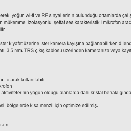
nerek, yoğun wi-fi ve RF sinyallerinin bulunduğu ortamlarda çalı
n mükemmel izolasyonlu, şeffaf ses karakteristikli mikrofon arac
ir.
e ister kıyafet üzerine ister kamera kayışına bağlanabilirken di
 katı, 3.5 mm. TRS çıkış kablosu üzerinden kameranıza veya kayıt
ci olarak kullanılabilir
krofon
oth aktivitelerinin yoğun olduğu alanlarda dahi kristal berraklığın
ı bölgelerde kısa menzil için optimize edilmiş.
gram