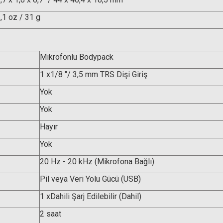
,1 oz / 31 g
Mikrofonlu Bodypack
1 x1/8 "/ 3,5 mm TRS Dişi Giriş
Yok
Yok
Hayır
Yok
20 Hz - 20 kHz (Mikrofona Bağlı)
Pil veya Veri Yolu Gücü (USB)
1 xDahili Şarj Edilebilir (Dahil)
2 saat