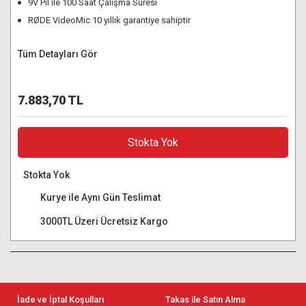
9V Pil ile 100 Saat Çalışma Süresi
RØDE VideoMic 10 yıllık garantiye sahiptir
Tüm Detayları Gör
7.883,70 TL
Stokta Yok
Stokta Yok
Kurye ile Aynı Gün Teslimat
3000TL Üzeri Ücretsiz Kargo
İade ve İptal Koşulları
Takas ile Satın Alma