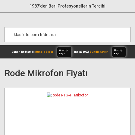
1987'den Beri Profesyonellerin Tercihi
Rode Mikrofon Fiyatı
Alışverişe
Canon R6 Mark III
Bundle Setler
Inst
Başla