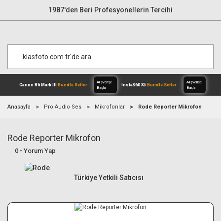
1987'den Beri Profesyonellerin Tercihi
Anasayfa
Pro Audio Ses
Mikrofonlar
Rode Reporter Mikrofon
Rode Reporter Mikrofon
Alışverişe
Canon R6 Mark III
Bundle Setler
Inst
Başla
0 - Yorum Yap
Türkiye Yetkili Satıcısı