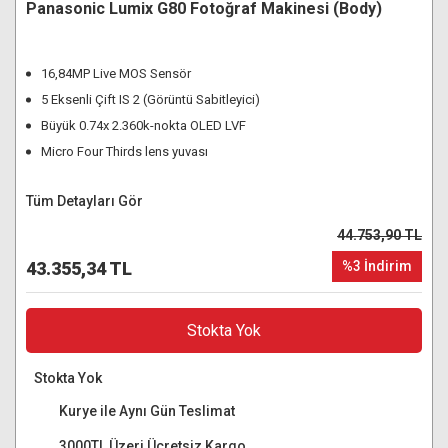
Panasonic Lumix G80 Fotoğraf Makinesi (Body)
16,84MP Live MOS Sensör
5 Eksenli Çift IS 2 (Görüntü Sabitleyici)
Büyük 0.74x 2.360k-nokta OLED LVF
Micro Four Thirds lens yuvası
Tüm Detayları Gör
44.753,90 TL
43.355,34 TL
%3 İndirim
Stokta Yok
Stokta Yok
Kurye ile Aynı Gün Teslimat
3000TL Üzeri Ücretsiz Kargo