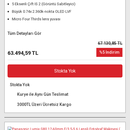
5 Eksenli Çift IS 2 (Görüntü Sabitleyici)
Büyük 0.74x 2.360k-nokta OLED LVF
Micro Four Thirds lens yuvası
Tüm Detayları Gör
67.130,85 TL
63.494,59 TL
%5 İndirim
Stokta Yok
Stokta Yok
Kurye ile Aynı Gün Teslimat
3000TL Üzeri Ücretsiz Kargo