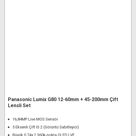
Panasonic Lumix G80 12-60mm + 45-200mm Çift
Lensli Set
16,84MP Live MOS Sensör
5 Eksenli Çift IS 2 (Görüntü Sabitleyici)
Büyük 0.74x 2.360k-nokta OLED LVF