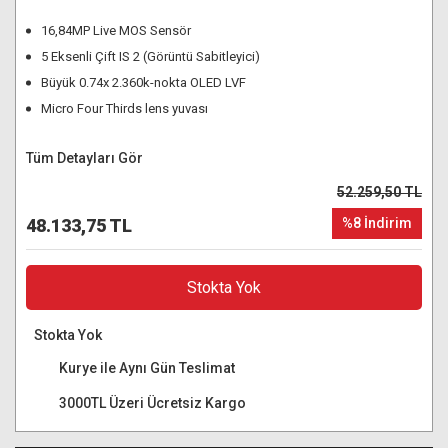
16,84MP Live MOS Sensör
5 Eksenli Çift IS 2 (Görüntü Sabitleyici)
Büyük 0.74x 2.360k-nokta OLED LVF
Micro Four Thirds lens yuvası
Tüm Detayları Gör
52.259,50 TL
48.133,75 TL
%8 İndirim
Stokta Yok
Stokta Yok
Kurye ile Aynı Gün Teslimat
3000TL Üzeri Ücretsiz Kargo