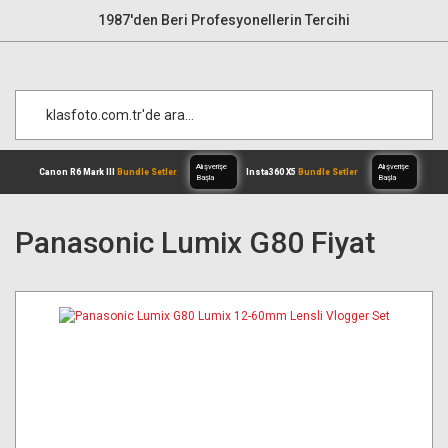
1987'den Beri Profesyonellerin Tercihi
Panasonic Lumix G80 Fiyat
Alışverişe
Canon R6 Mark III
Bundle Setler
Inst
Başla