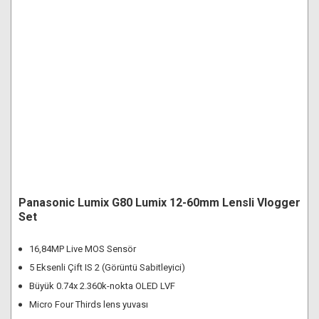
Panasonic Lumix G80 Lumix 12-60mm Lensli Vlogger
Set
16,84MP Live MOS Sensör
5 Eksenli Çift IS 2 (Görüntü Sabitleyici)
Büyük 0.74x 2.360k-nokta OLED LVF
Micro Four Thirds lens yuvası