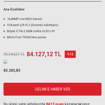
Ana Özellikler
16,84MP Live MOS Sensör
5 Eksenli Çift IS 2 (Görüntü Sabitleyici)
Büyük 0.74x 2.360k-nokta OLED LVF
Micro Four Thirds lens yuvası
84.127,12 TL
95.344,07 TL
%12
83.285,85
GELİNCE HABER VER
Bu ürünü satın aldığınızda
8413 puan
kazanacaksınız.