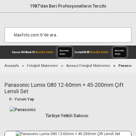
1987'den Beri Profesyonellerin Tercihi
Anasayfa
Fotoğraf Makineleri
Aynasız Fotoğraf Makineleri
Panasonic
Panasonic Lumix G80 12-60mm + 45-200mm Çift
Alışverişe
Canon R6 Mark III
Bundle Setler
Inst
Başla
Lensli Set
0 - Yorum Yap
Türkiye Yetkili Satıcısı