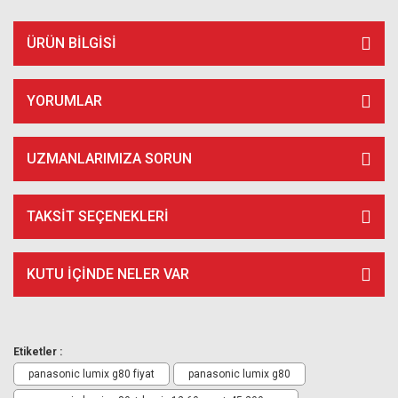
ÜRÜN BILGISI
YORUMLAR
UZMANLARIMIZA SORUN
TAKSIT SEÇENEKLERI
KUTU İÇİNDE NELER VAR
Etiketler :
panasonic lumix g80 fiyat
panasonic lumix g80