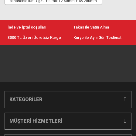
panasonic lumix g80 + lumix 12-60mm + 45-200mm
İade ve İptal Koşulları
Takas ile Satın Alma
3000 TL Üzeri Ücretsiz Kargo
Kurye ile Aynı Gün Teslimat
KATEGORİLER
MÜŞTERİ HİZMETLERİ