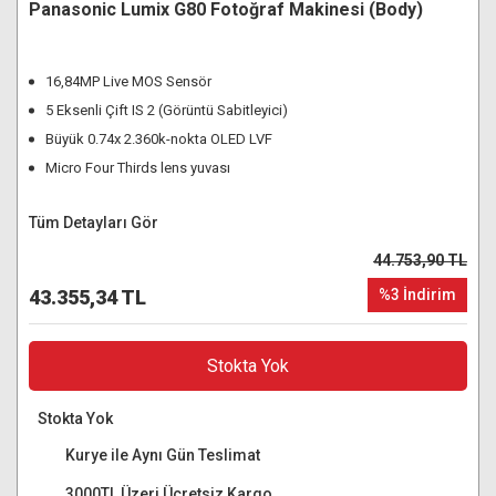
Panasonic Lumix G80 Fotoğraf Makinesi (Body)
16,84MP Live MOS Sensör
5 Eksenli Çift IS 2 (Görüntü Sabitleyici)
Büyük 0.74x 2.360k-nokta OLED LVF
Micro Four Thirds lens yuvası
Tüm Detayları Gör
44.753,90 TL
43.355,34 TL
%3 İndirim
Stokta Yok
Stokta Yok
Kurye ile Aynı Gün Teslimat
3000TL Üzeri Ücretsiz Kargo