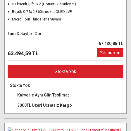
5 Eksenli Çift IS 2 (Görüntü Sabitleyici)
Büyük 0.74x 2.360k-nokta OLED LVF
Micro Four Thirds lens yuvası
Tüm Detayları Gör
67.130,85 TL
63.494,59 TL
%5 İndirim
Stokta Yok
Stokta Yok
Kurye ile Aynı Gün Teslimat
3000TL Üzeri Ücretsiz Kargo