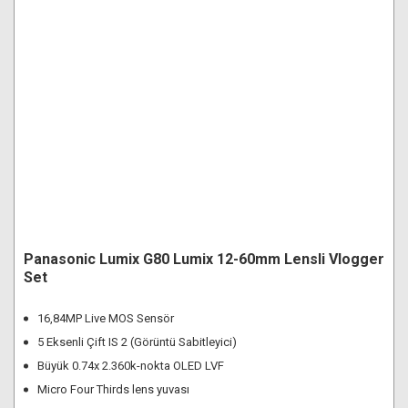
Panasonic Lumix G80 Lumix 12-60mm Lensli Vlogger
Set
16,84MP Live MOS Sensör
5 Eksenli Çift IS 2 (Görüntü Sabitleyici)
Büyük 0.74x 2.360k-nokta OLED LVF
Micro Four Thirds lens yuvası