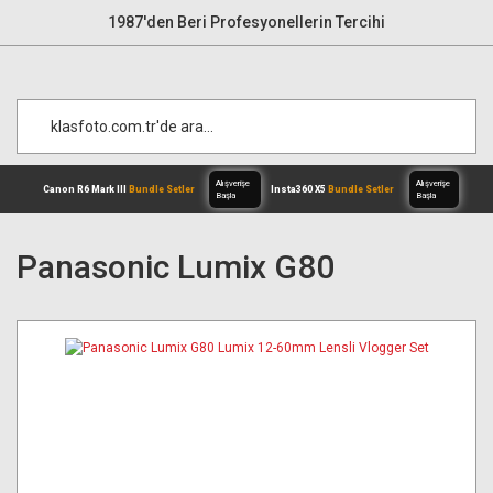
1987'den Beri Profesyonellerin Tercihi
Panasonic Lumix G80
Alışverişe
Canon R6 Mark III
Bundle Setler
Inst
Başla