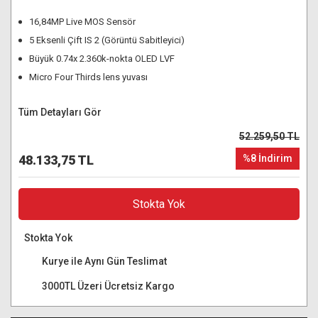
16,84MP Live MOS Sensör
5 Eksenli Çift IS 2 (Görüntü Sabitleyici)
Büyük 0.74x 2.360k-nokta OLED LVF
Micro Four Thirds lens yuvası
Tüm Detayları Gör
52.259,50 TL
48.133,75 TL
%8 İndirim
Stokta Yok
Stokta Yok
Kurye ile Aynı Gün Teslimat
3000TL Üzeri Ücretsiz Kargo