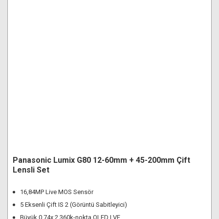
Panasonic Lumix G80 12-60mm + 45-200mm Çift
Lensli Set
16,84MP Live MOS Sensör
5 Eksenli Çift IS 2 (Görüntü Sabitleyici)
Büyük 0.74x 2.360k-nokta OLED LVF