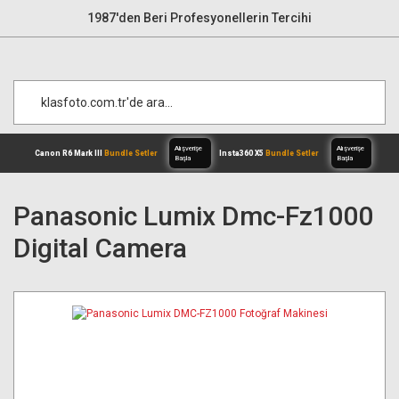
1987'den Beri Profesyonellerin Tercihi
Panasonic Lumix Dmc-Fz1000
Digital Camera
Alışverişe
Canon R6 Mark III
Bundle Setler
Inst
Başla