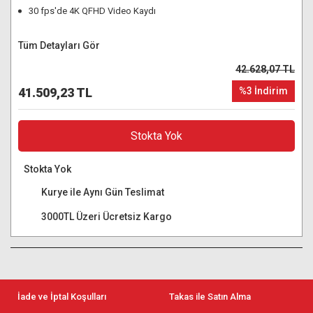
30 fps'de 4K QFHD Video Kaydı
Tüm Detayları Gör
42.628,07 TL
41.509,23 TL
%3 İndirim
Stokta Yok
Stokta Yok
Kurye ile Aynı Gün Teslimat
3000TL Üzeri Ücretsiz Kargo
İade ve İptal Koşulları
Takas ile Satın Alma