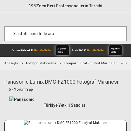
1987'den Beri Profesyonellerin Tercihi
Anasayfa
Fotoğraf Makineleri
Kompakt Dijital Fotoğraf Makineleri
Pan
Panasonic Lumix DMC-FZ1000 Fotoğraf Makinesi
Alışverişe
Canon R6 Mark III
Bundle Setler
Inst
Başla
5 - Yorum Yap
Türkiye Yetkili Satıcısı