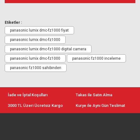
Etiketler :
panasonic lumix dmc-fz1000 fiyat
panasonic lumix dmc-fz1000
panasonic lumix dmc-fz1000 digital camera
panasonic lumix dmc-fz1000
panasonic fz1000 inceleme
panasonic fz1000 sahibinden
İade ve İptal Koşulları
Takas ile Satın Alma
3000 TL Üzeri Ücretsiz Kargo
Kurye ile Aynı Gün Teslimat