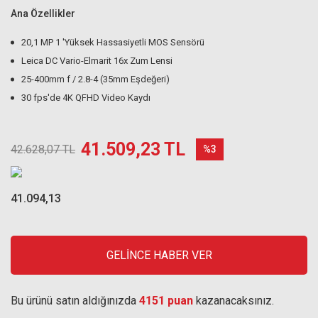
Ana Özellikler
20,1 MP 1 'Yüksek Hassasiyetli MOS Sensörü
Leica DC Vario-Elmarit 16x Zum Lensi
25-400mm f / 2.8-4 (35mm Eşdeğeri)
30 fps'de 4K QFHD Video Kaydı
41.509,23 TL
42.628,07 TL
%3
41.094,13
GELİNCE HABER VER
Bu ürünü satın aldığınızda
4151 puan
kazanacaksınız.