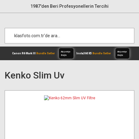
1987'den Beri Profesyonellerin Tercihi
Kenko Slim Uv
Alışverişe
Canon R6 Mark III
Bundle Setler
Inst
Başla