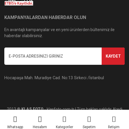
KAMPANYALARDAN HABERDAR OLUN
En avantajlı kampanyalar ve en yeni ürünlerden bültenimiz ile
haberdar olabilirsiniz.
KAYDET
Hocapaşa Mah. Muradiye Cad. No:13 Sirkeci /İstanbul
2013 ®
KLAS FOTO
- klasfoto.com.tr | Tüm hakları saklıdır. Kredi
kartı bilgileriniz 256bit SSL sertifikası ile korunmaktadır.
Whatsapp
Hesabım
Kategoriler
Sepetim
İletişim