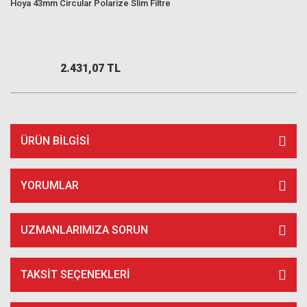
Hoya 43mm Circular Polarize Slim Filtre
2.431,07 TL
ÜRÜN BILGISI
YORUMLAR
UZMANLARIMIZA SORUN
TAKSIT SEÇENEKLERI