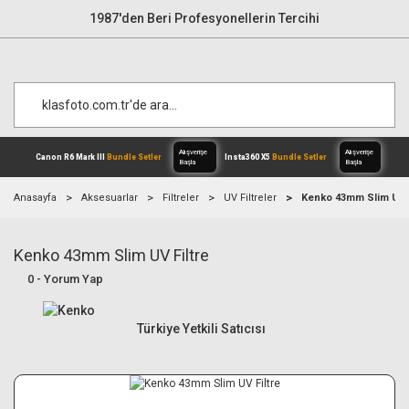
1987'den Beri Profesyonellerin Tercihi
Anasayfa
Aksesuarlar
Filtreler
UV Filtreler
Kenko 43mm Slim UV F
Kenko 43mm Slim UV Filtre
Alışverişe
Canon R6 Mark III
Bundle Setler
Inst
Başla
0 - Yorum Yap
Türkiye Yetkili Satıcısı