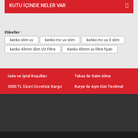
KUTU İÇİNDE NELER VAR
Etiketler :
kenko slim uv
kenko mc uv slim
kenko mc uv 0 slim
kenko 43mm Slim UV Filtre
Kenko 43mm uv filtre fiyatı
İade ve İptal Koşulları
Takas ile Satın Alma
3000 TL Üzeri Ücretsiz Kargo
Kurye ile Aynı Gün Teslimat