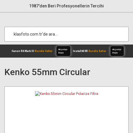
1987'den Beri Profesyonellerin Tercihi
Kenko 55mm Circular
Alışverişe
Canon R6 Mark III
Bundle Setler
Inst
Başla