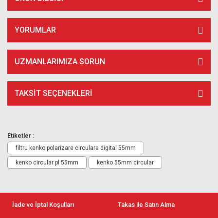
YORUMLAR
UZMANLARIMIZA SORUN
TAKSIT SEÇENEKLERI
Etiketler :
filtru kenko polarizare circulara digital 55mm
kenko circular pl 55mm
kenko 55mm circular
İade ve İptal Koşulları
Takas ile Satın Alma