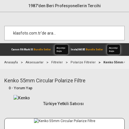
1987'den Beri Profesyonellerin Tercihi
Anasayfa
Aksesuarlar
Filtreler
Polarize Filtreler
Kenko 55mm Circu
Kenko 55mm Circular Polarize Filtre
Alışverişe
Canon R6 Mark III
Bundle Setler
Inst
Başla
0 - Yorum Yap
Türkiye Yetkili Satıcısı