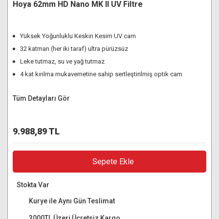
Hoya 62mm HD Nano MK II UV Filtre
Yüksek Yoğunluklu Keskin Kesim UV cam
32 katman (her iki taraf) ultra pürüzsüz
Leke tutmaz, su ve yağ tutmaz
4 kat kırılma mukavemetine sahip sertleştirilmiş optik cam
Tüm Detayları Gör
9.988,89 TL
Sepete Ekle
Stokta Var
Kurye ile Aynı Gün Teslimat
3000TL Üzeri Ücretsiz Kargo