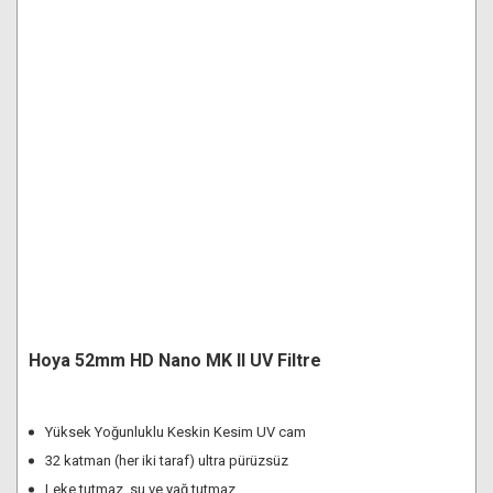
Hoya 52mm HD Nano MK II UV Filtre
Yüksek Yoğunluklu Keskin Kesim UV cam
32 katman (her iki taraf) ultra pürüzsüz
Leke tutmaz, su ve yağ tutmaz