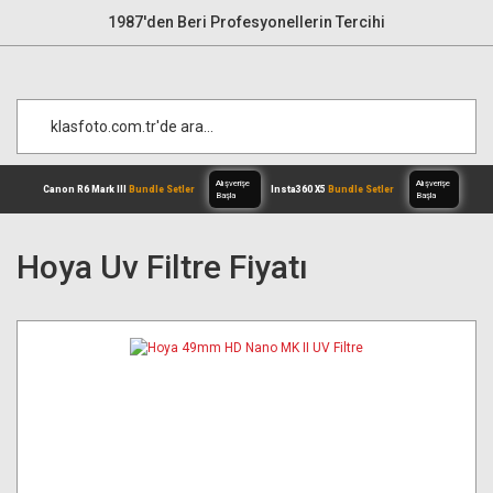
1987'den Beri Profesyonellerin Tercihi
Hoya Uv Filtre Fiyatı
Alışverişe
Canon R6 Mark III
Bundle Setler
Inst
Başla