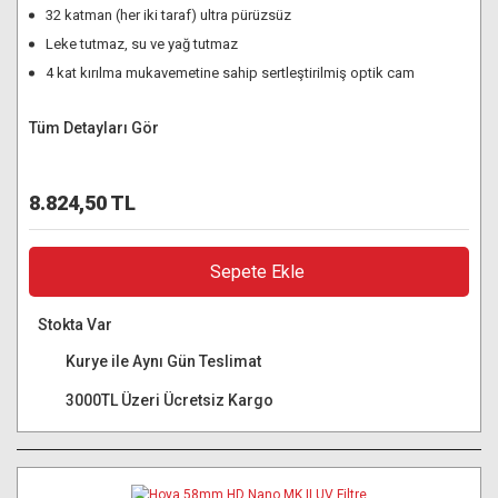
32 katman (her iki taraf) ultra pürüzsüz
Leke tutmaz, su ve yağ tutmaz
4 kat kırılma mukavemetine sahip sertleştirilmiş optik cam
Tüm Detayları Gör
8.824,50 TL
Sepete Ekle
Stokta Var
Kurye ile Aynı Gün Teslimat
3000TL Üzeri Ücretsiz Kargo