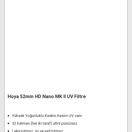
Hoya 52mm HD Nano MK II UV Filtre
Yüksek Yoğunluklu Keskin Kesim UV cam
32 katman (her iki taraf) ultra pürüzsüz
Leke tutmaz, su ve yağ tutmaz