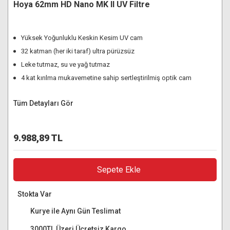
Hoya 62mm HD Nano MK II UV Filtre
Yüksek Yoğunluklu Keskin Kesim UV cam
32 katman (her iki taraf) ultra pürüzsüz
Leke tutmaz, su ve yağ tutmaz
4 kat kırılma mukavemetine sahip sertleştirilmiş optik cam
Tüm Detayları Gör
9.988,89 TL
Sepete Ekle
Stokta Var
Kurye ile Aynı Gün Teslimat
3000TL Üzeri Ücretsiz Kargo