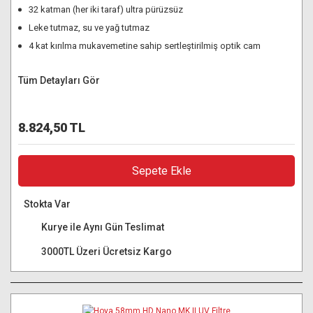
32 katman (her iki taraf) ultra pürüzsüz
Leke tutmaz, su ve yağ tutmaz
4 kat kırılma mukavemetine sahip sertleştirilmiş optik cam
Tüm Detayları Gör
8.824,50 TL
Sepete Ekle
Stokta Var
Kurye ile Aynı Gün Teslimat
3000TL Üzeri Ücretsiz Kargo