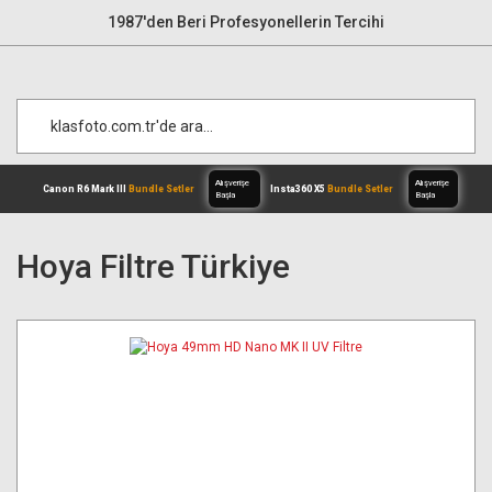
1987'den Beri Profesyonellerin Tercihi
Hoya Filtre Türkiye
Alışverişe
Canon R6 Mark III
Bundle Setler
Inst
Başla