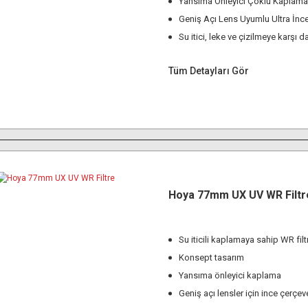
Yansıma Önleyici Çoklu Kaplama
Geniş Açı Lens Uyumlu Ultra İnc
Su itici, leke ve çizilmeye karşı d
Tüm Detayları Gör
Hoya 77mm UX UV WR Filtr
Su iticili kaplamaya sahip WR filt
Konsept tasarım
Yansıma önleyici kaplama
Geniş açı lensler için ince çerçev