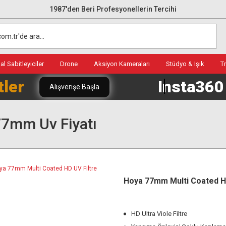
1987'den Beri Profesyonellerin Tercihi
l Sabitleyiciler
Drone
Aksiyon Kameraları
Stüdyo & Işık
T
tler
Insta36
Alışverişe Başla
7mm Uv Fiyatı
Hoya 77mm Multi Coated HD
HD Ultra Viole Filtre