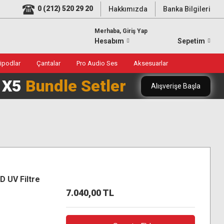
0 (212) 520 29 20
Hakkımızda
Banka Bilgileri
Merhaba, Giriş Yap
Hesabım
Sepetim
ripodlar
Çantalar
Pro Audio Ses
Aksesuarlar
0 X5
Bundle Setler
Alışverişe Başla
 UV Filtre
7.040,00 TL