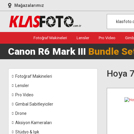
Mağazalarımız
Fotoğraf Makineleri
Lensler
Pro Video
Gimba
Canon R6 Mark III
Bundle Se
Hoya 7
Fotoğraf Makineleri
Lensler
Pro Video
Gimbal Sabitleyiciler
Drone
Aksiyon Kameraları
Stüdyo & Işık