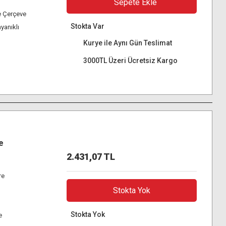
Sepete Ekle
e Çerçeve
Stokta Var
ayanıklı
Kurye ile Aynı Gün Teslimat
3000TL Üzeri Ücretsiz Kargo
e
2.431,07 TL
re
Stokta Yok
Stokta Yok
e