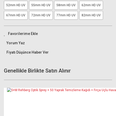
52mm HD UV
55mm HD UV
58mm HD UV
62mm HD UV
67mm HD UV
72mm HD UV
77mm HD UV
82mm HD UV
Yorum Yaz
Fiyatı Düşünce Haber Ver
Genellikle Birlikte Satın Alınır