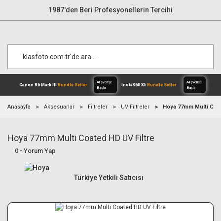
1987'den Beri Profesyonellerin Tercihi
Anasayfa
Aksesuarlar
Filtreler
UV Filtreler
Hoya 77mm Multi Coat
Hoya 77mm Multi Coated HD UV Filtre
Alışverişe
Canon R6 Mark III
Bundle Setler
Inst
Başla
0 - Yorum Yap
Türkiye Yetkili Satıcısı