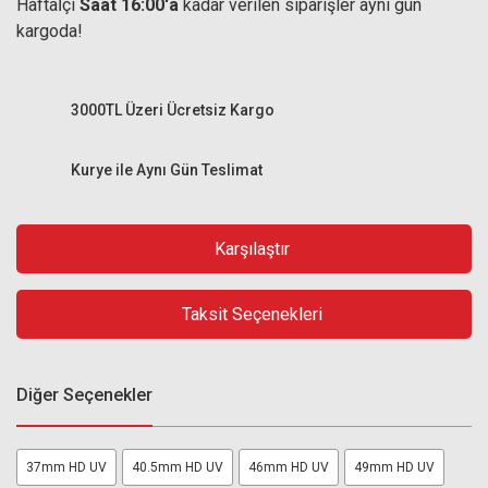
Haftaİçi
Saat 16:00'a
kadar verilen siparişler aynı gün
kargoda!
3000TL Üzeri Ücretsiz Kargo
Kurye ile Aynı Gün Teslimat
Karşılaştır
Taksit Seçenekleri
Diğer Seçenekler
37mm HD UV
40.5mm HD UV
46mm HD UV
49mm HD UV