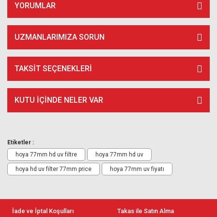
YORUMLAR
UZMANLARIMIZA SORUN
TAKSIT SEÇENEKLERI
KUTU İÇİNDE NELER VAR
Etiketler :
hoya 77mm hd uv filtre
hoya 77mm hd uv
hoya hd uv filter 77mm price
hoya 77mm uv fiyatı
İade ve İptal Koşulları
Takas ile Satın Alma