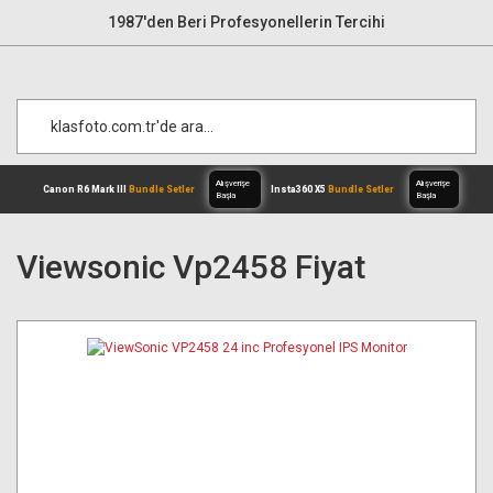
1987'den Beri Profesyonellerin Tercihi
Viewsonic Vp2458 Fiyat
Alışverişe
Canon R6 Mark III
Bundle Setler
Inst
Başla