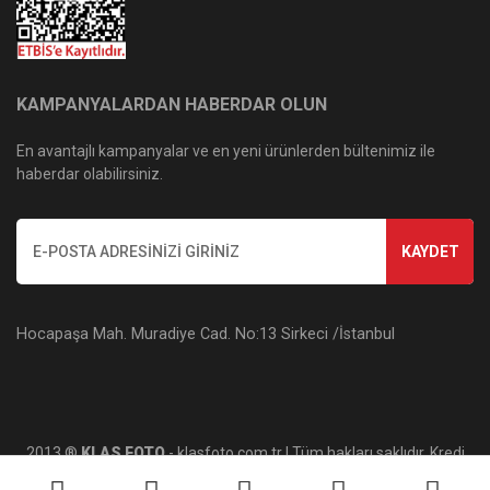
KAMPANYALARDAN HABERDAR OLUN
En avantajlı kampanyalar ve en yeni ürünlerden bültenimiz ile
haberdar olabilirsiniz.
KAYDET
Hocapaşa Mah. Muradiye Cad. No:13 Sirkeci /İstanbul
2013 ®
KLAS FOTO
- klasfoto.com.tr | Tüm hakları saklıdır. Kredi
kartı bilgileriniz 256bit SSL sertifikası ile korunmaktadır.