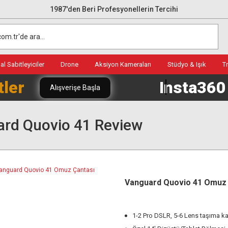
1987'den Beri Profesyonellerin Tercihi
l Sabitleyiciler
Drone
Aksiyon Kameraları
Stüdyo & Işık
T
tler
Insta36
Alışverişe Başla
rd Quovio 41 Review
Vanguard Quovio 41 Omuz 
1-2 Pro DSLR, 5-6 Lens taşıma ka