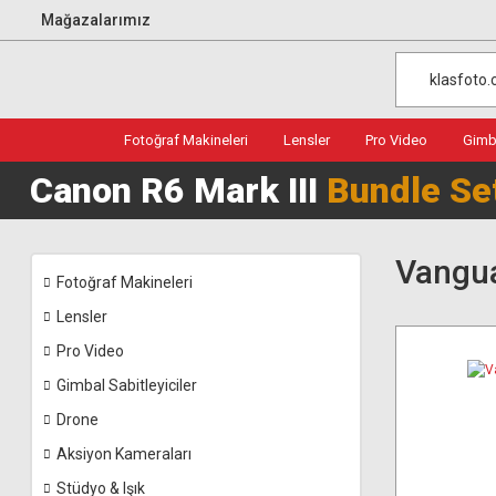
Mağazalarımız
Fotoğraf Makineleri
Lensler
Pro Video
Gimba
Canon R6 Mark III
Bundle Se
Vangua
Fotoğraf Makineleri
Lensler
Pro Video
Gimbal Sabitleyiciler
Drone
Aksiyon Kameraları
Stüdyo & Işık