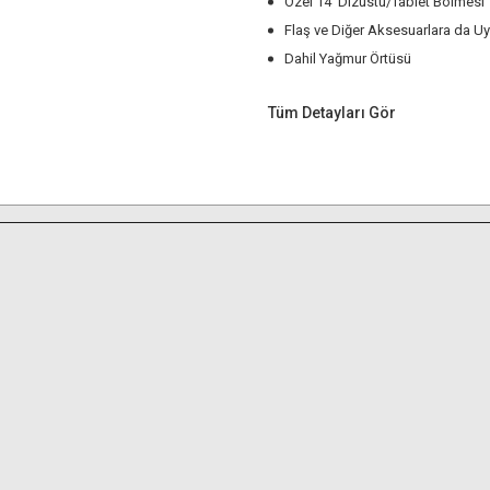
Özel 14' Dizüstü/Tablet Bölmesi
Flaş ve Diğer Aksesuarlara da Uy
Dahil Yağmur Örtüsü
Tüm Detayları Gör