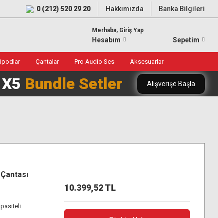
0 (212) 520 29 20
Hakkımızda
Banka Bilgileri
Merhaba, Giriş Yap
Hesabım
Sepetim
ripodlar
Çantalar
Pro Audio Ses
Aksesuarlar
0 X5
Bundle Setler
Alışverişe Başla
Çantası
10.399,52 TL
pasiteli