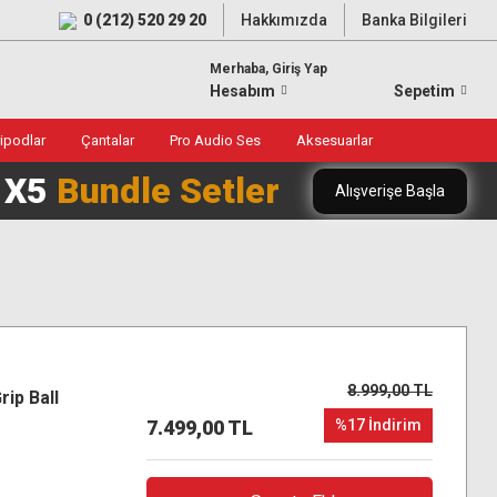
0 (212) 520 29 20
Hakkımızda
Banka Bilgileri
Merhaba, Giriş Yap
Hesabım
Sepetim
ripodlar
Çantalar
Pro Audio Ses
Aksesuarlar
0 X5
Bundle Setler
Alışverişe Başla
8.999,00 TL
ip Ball
7.499,00 TL
%17 İndirim