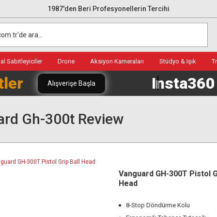
1987'den Beri Profesyonellerin Tercihi
l Sabitleyiciler
Drone
Aksiyon Kameraları
Stüdyo & Işık
T
tler
Insta36
Alışverişe Başla
rd Gh-300t Review
Vanguard GH-300T Pistol Gr
Head
8-Stop Döndürme Kolu