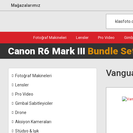
Mağazalarımız
Fotoğraf Makineleri
Lensler
Pro Video
Gimba
Canon R6 Mark III
Bundle Se
Vangua
Fotoğraf Makineleri
Lensler
Pro Video
Gimbal Sabitleyiciler
Drone
Aksiyon Kameraları
Stüdyo & Işık