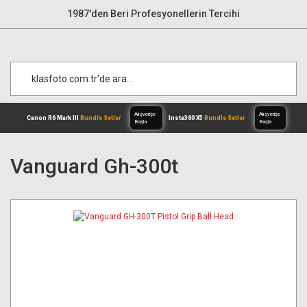
1987'den Beri Profesyonellerin Tercihi
Vanguard Gh-300t
Alışverişe
Canon R6 Mark III
Bundle Setler
Inst
Başla