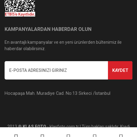
KAMPANYALARDAN HABERDAR OLUN
En avantajlı kampanyalar ve en yeni ürünlerden bültenimiz ile
haberdar olabilirsiniz.
KAYDET
Hocapaşa Mah. Muradiye Cad. No:13 Sirkeci /İstanbul
2013 ®
KLAS FOTO
- klasfoto.com.tr | Tüm hakları saklıdır. Kredi
kartı bilgileriniz 256bit SSL sertifikası ile korunmaktadır.