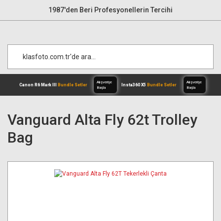
1987'den Beri Profesyonellerin Tercihi
Vanguard Alta Fly 62t Trolley
Bag
Alışverişe
Canon R6 Mark III
Bundle Setler
Inst
Başla