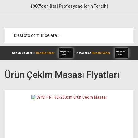
1987'den Beri Profesyonellerin Tercihi
Ürün Çekim Masası Fiyatları
Alışverişe
Canon R6 Mark III
Bundle Setler
Inst
Başla