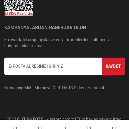
KAMPANYALARDAN HABERDAR OLUN
En avantajlı kampanyalar ve en yeni ürünlerden bültenimiz ile
haberdar olabilirsiniz.
KAYDET
Hocapaşa Mah. Muradiye Cad. No:13 Sirkeci /İstanbul
2013 ®
KLAS FOTO
- klasfoto.com.tr | Tüm hakları saklıdır. Kredi
kartı bilgileriniz 256bit SSL sertifikası ile korunmaktadır.