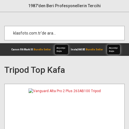
1987'den Beri Profesyonellerin Tercihi
Tripod Top Kafa
Alışverişe
Canon R6 Mark III
Bundle Setler
Inst
Başla