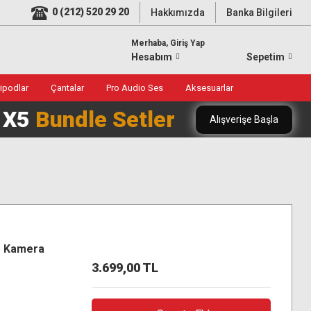
0 (212) 520 29 20
Hakkımızda
Banka Bilgileri
Merhaba, Giriş Yap
Hesabım
Sepetim
ripodlar
Çantalar
Pro Audio Ses
Aksesuarlar
0 X5
Bundle Setler
Alışverişe Başla
o Kamera
3.699,00 TL