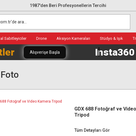
1987'den Beri Profesyonellerin Tercihi
l Sabitleyiciler
Drone
Aksiyon Kameraları
Stüdyo & Işık
T
tler
Insta36
Alışverişe Başla
 Foto
GDX 688 Fotoğraf ve Vide
Tripod
Tüm Detayları Gör