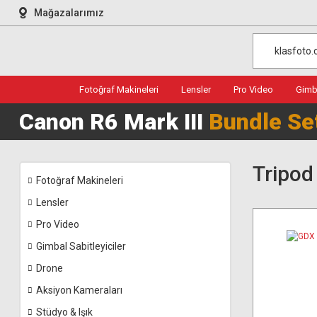
Mağazalarımız
Fotoğraf Makineleri
Lensler
Pro Video
Gimba
Canon R6 Mark III
Bundle Se
Tripod
Fotoğraf Makineleri
Lensler
Pro Video
Gimbal Sabitleyiciler
Drone
Aksiyon Kameraları
Stüdyo & Işık