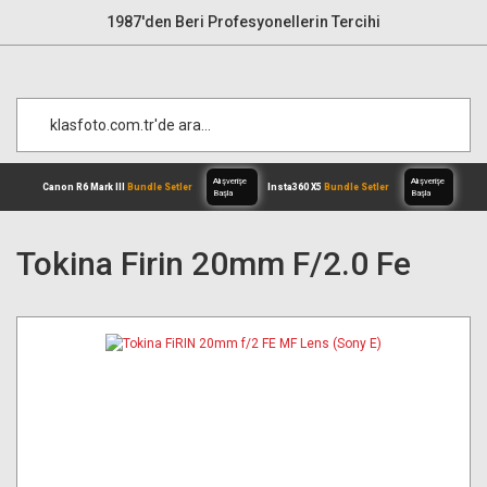
1987'den Beri Profesyonellerin Tercihi
Tokina Firin 20mm F/2.0 Fe
Alışverişe
Canon R6 Mark III
Bundle Setler
Inst
Başla