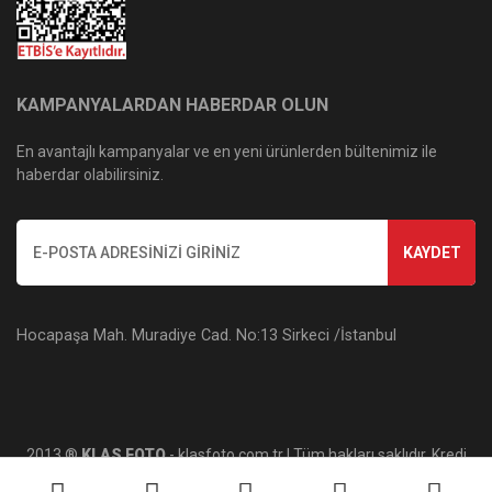
KAMPANYALARDAN HABERDAR OLUN
En avantajlı kampanyalar ve en yeni ürünlerden bültenimiz ile
haberdar olabilirsiniz.
KAYDET
Hocapaşa Mah. Muradiye Cad. No:13 Sirkeci /İstanbul
2013 ®
KLAS FOTO
- klasfoto.com.tr | Tüm hakları saklıdır. Kredi
kartı bilgileriniz 256bit SSL sertifikası ile korunmaktadır.