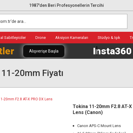
1987'den Beri Profesyonellerin Tercihi
l Sabitleyiciler
Drone
Aksiyon Kameraları
Stüdyo & Işık
T
tler
Insta36
Alışverişe Başla
 11-20mm Fiyatı
Tokina 11-20mm F2.8 AT-X
Lens (Canon)
Canon APS-C Mount Lens