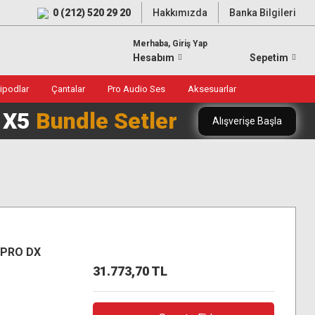
0 (212) 520 29 20
Hakkımızda
Banka Bilgileri
Merhaba, Giriş Yap
Hesabım
Sepetim
ripodlar
Çantalar
Pro Audio Ses
Aksesuarlar
0 X5
Bundle Setler
Alışverişe Başla
 PRO DX
31.773,70 TL