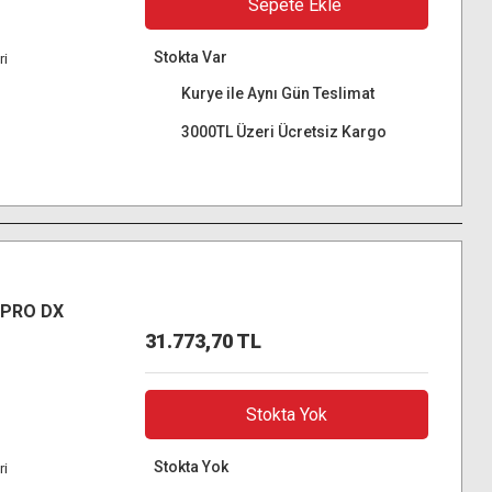
Sepete Ekle
Stokta Var
ri
Kurye ile Aynı Gün Teslimat
3000TL Üzeri Ücretsiz Kargo
 PRO DX
31.773,70 TL
Stokta Yok
Stokta Yok
ri