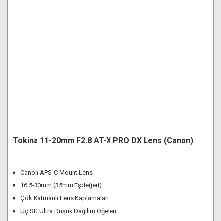
Makineleri
Görüntüleme
Canlı Yayın
Taşıma Kılıfı
Temizlik Setleri
Sistemleri
Aksesuarları
Ekipmanları
Tripod
Dental Fotoğraf
Aksesuarları
Batarya ve Şarj
Kırmızı Kafa Işıklar
Makine Setleri
Drone Çantaları
Canlı Yayın Yazılım
Cihazları
Stüdyo
Aktarım Bağlantı
Polaroid Filmler
Aksesuarları
Kabloları
Jimmy Jib
Fırsat Ürünleri
Asus Monitörler
Lens Parasoley ve
Kapakları
Tokina 11-20mm F2.8 AT-X PRO DX Lens (Canon)
Canon APS-C Mount Lens
16.5-30mm (35mm Eşdeğeri)
Çok Katmanlı Lens Kaplamaları
Üç SD Ultra Düşük Dağılım Öğeleri