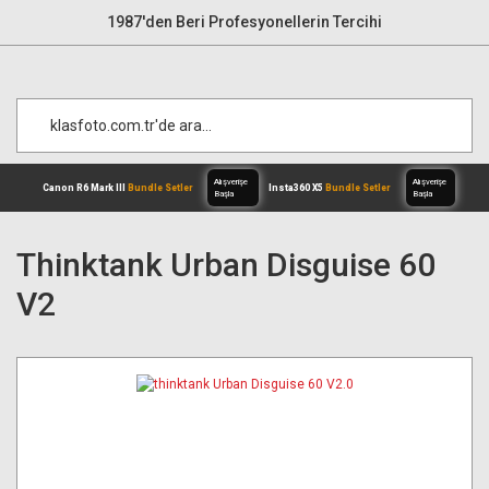
1987'den Beri Profesyonellerin Tercihi
Thinktank Urban Disguise 60
V2
Alışverişe
Canon R6 Mark III
Bundle Setler
Inst
Başla