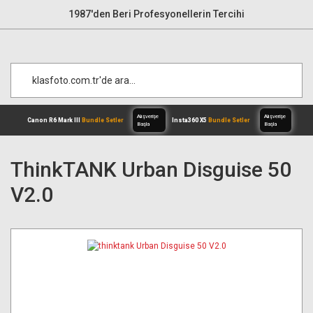
1987'den Beri Profesyonellerin Tercihi
ThinkTANK Urban Disguise 50
V2.0
Alışverişe
Canon R6 Mark III
Bundle Setler
Inst
Başla