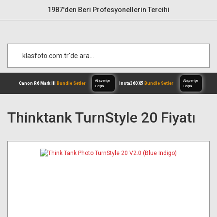
1987'den Beri Profesyonellerin Tercihi
Thinktank TurnStyle 20 Fiyatı
Alışverişe
Canon R6 Mark III
Bundle Setler
Inst
Başla