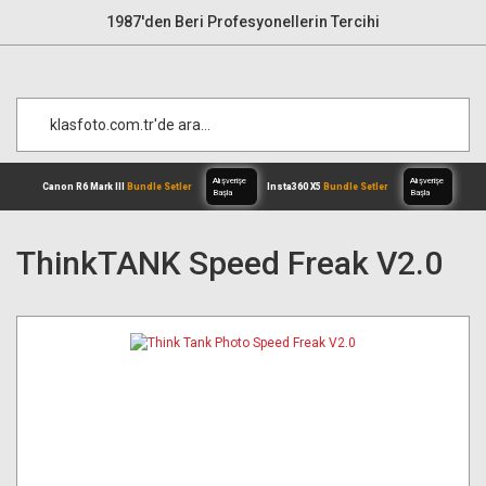
1987'den Beri Profesyonellerin Tercihi
ThinkTANK Speed Freak V2.0
Alışverişe
Canon R6 Mark III
Bundle Setler
Inst
Başla