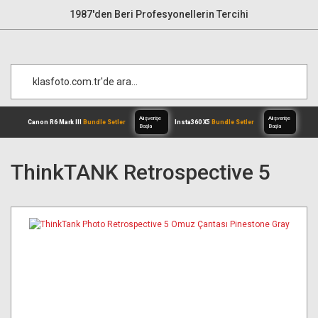
1987'den Beri Profesyonellerin Tercihi
ThinkTANK Retrospective 5
Alışverişe
Canon R6 Mark III
Bundle Setler
Inst
Başla