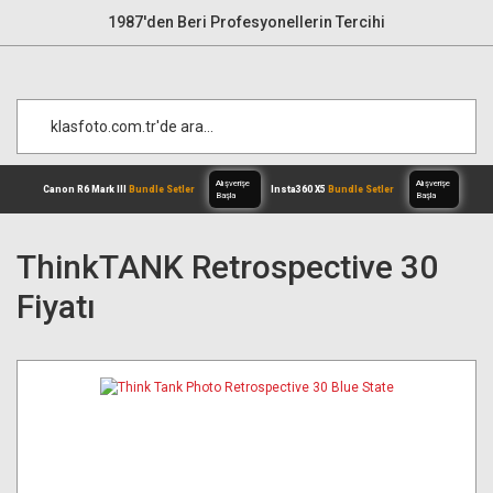
1987'den Beri Profesyonellerin Tercihi
ThinkTANK Retrospective 30
Fiyatı
Alışverişe
Canon R6 Mark III
Bundle Setler
Inst
Başla