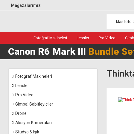
Mağazalarımız
Fotoğraf Makineleri
Lensler
Pro Video
Gimba
Canon R6 Mark III
Bundle Se
Thinkt
Fotoğraf Makineleri
Lensler
Pro Video
Gimbal Sabitleyiciler
Drone
Aksiyon Kameraları
Stüdyo & Işık