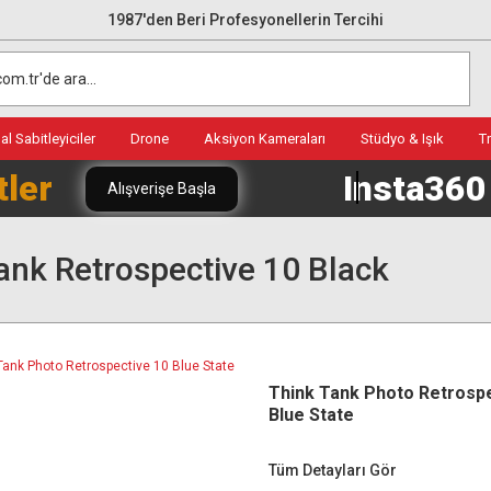
1987'den Beri Profesyonellerin Tercihi
l Sabitleyiciler
Drone
Aksiyon Kameraları
Stüdyo & Işık
T
tler
Insta36
Alışverişe Başla
ank Retrospective 10 Black
Think Tank Photo Retrosp
Blue State
Tüm Detayları Gör