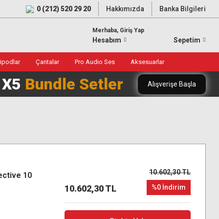
0 (212) 520 29 20
Hakkımızda
Banka Bilgileri
Merhaba, Giriş Yap
Hesabım
Sepetim
ripodlar
Çantalar
Pro Audio Ses
Aksesuarlar
0 X5
Bundle Setler
Alışverişe Başla
10.602,30 TL
ective 10
10.602,30 TL
%0 İndirim