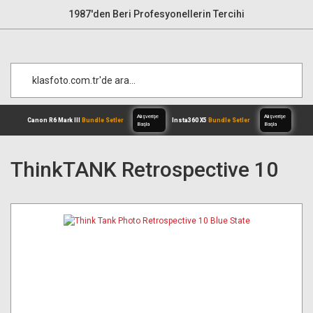
1987'den Beri Profesyonellerin Tercihi
ThinkTANK Retrospective 10
Alışverişe
Canon R6 Mark III
Bundle Setler
Inst
Başla