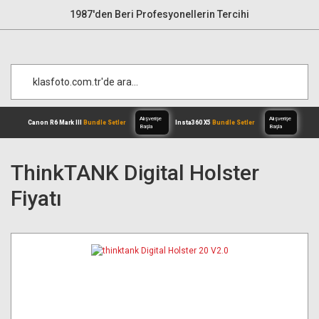
1987'den Beri Profesyonellerin Tercihi
ThinkTANK Digital Holster
Fiyatı
Alışverişe
Canon R6 Mark III
Bundle Setler
Inst
Başla