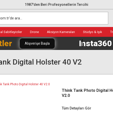
1987'den Beri Profesyonellerin Tercihi
l Sabitleyiciler
Drone
Aksiyon Kameraları
Stüdyo & Işık
T
tler
Insta36
Alışverişe Başla
ank Digital Holster 40 V2
Think Tank Photo Digital H
V2.0
Tüm Detayları Gör