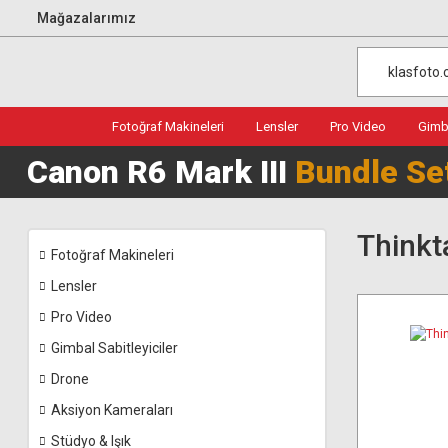
Mağazalarımız
Fotoğraf Makineleri
Lensler
Pro Video
Gimba
Canon R6 Mark III
Bundle Se
Thinkt
Fotoğraf Makineleri
Lensler
Pro Video
Gimbal Sabitleyiciler
Drone
Aksiyon Kameraları
Stüdyo & Işık