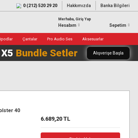
0 (212) 520 29 20
Hakkımızda
Banka Bilgileri
Merhaba, Giriş Yap
Hesabım
Sepetim
ripodlar
Çantalar
Pro Audio Ses
Aksesuarlar
0 X5
Bundle Setler
Alışverişe Başla
olster 40
6.689,20 TL