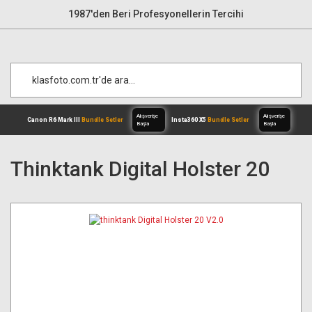
1987'den Beri Profesyonellerin Tercihi
Thinktank Digital Holster 20
Alışverişe
Canon R6 Mark III
Bundle Setler
Inst
Başla