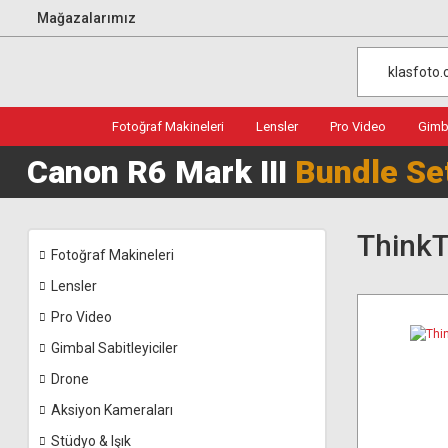
Mağazalarımız
Fotoğraf Makineleri
Lensler
Pro Video
Gimba
Canon R6 Mark III
Bundle Se
ThinkT
Fotoğraf Makineleri
Lensler
Pro Video
Gimbal Sabitleyiciler
Drone
Aksiyon Kameraları
Stüdyo & Işık