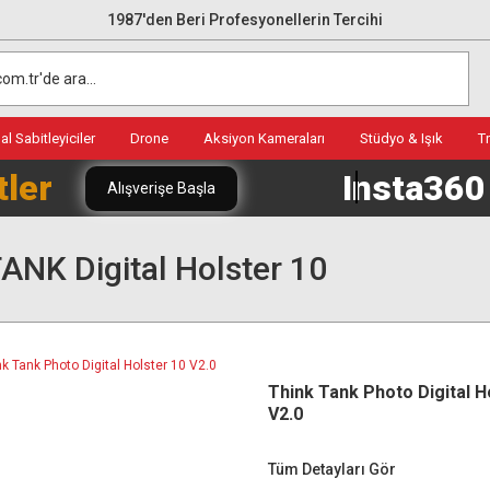
1987'den Beri Profesyonellerin Tercihi
l Sabitleyiciler
Drone
Aksiyon Kameraları
Stüdyo & Işık
T
tler
Insta36
Alışverişe Başla
ANK Digital Holster 10
Think Tank Photo Digital H
V2.0
Tüm Detayları Gör