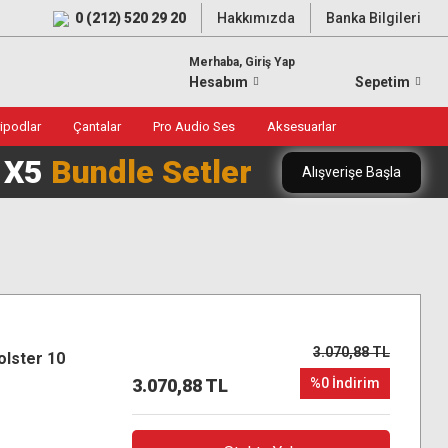
0 (212) 520 29 20
Hakkımızda
Banka Bilgileri
Merhaba, Giriş Yap
Hesabım
Sepetim
ripodlar
Çantalar
Pro Audio Ses
Aksesuarlar
0 X5
Bundle Setler
Alışverişe Başla
3.070,88 TL
olster 10
3.070,88 TL
%0 İndirim